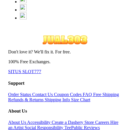
Don't love it? We'll fix it. For free.
100% Free Exchanges.
SITUS SLOT777
Support
Order Status
Contact Us
Coupon Codes
FAQ
Free Shipping
Refunds & Returns
Shipping Info
Size Chart
About Us
About Us
Accessibility
Create a Dashery Store
Careers
Hire
an Artist
Social Responsibility
TeePublic Reviews