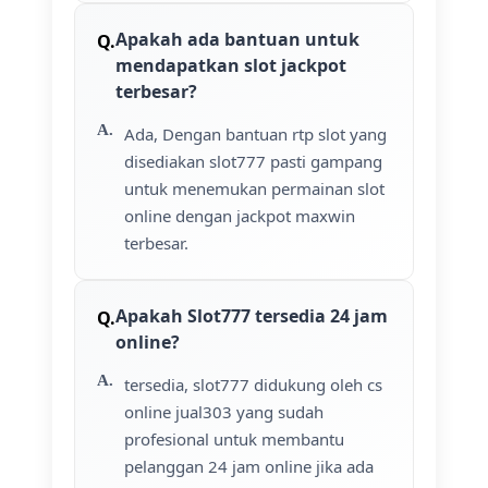
Apakah ada bantuan untuk
mendapatkan slot jackpot
terbesar?
Ada, Dengan bantuan rtp slot yang
disediakan slot777 pasti gampang
untuk menemukan permainan slot
online dengan jackpot maxwin
terbesar.
Apakah Slot777 tersedia 24 jam
online?
tersedia, slot777 didukung oleh cs
online jual303 yang sudah
profesional untuk membantu
pelanggan 24 jam online jika ada