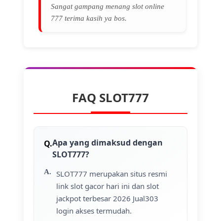
Sangat gampang menang slot online
777 terima kasih ya bos.
FAQ SLOT777
Apa yang dimaksud dengan
SLOT777?
SLOT777 merupakan situs resmi
link slot gacor hari ini dan slot
jackpot terbesar 2026 Jual303
login akses termudah.