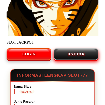
SLOT JACKPOT
LOGIN
DAFTAR
INFORMASI LENGKAP SLOT777
Nama Situs
SLOT777
Jenis Pasaran