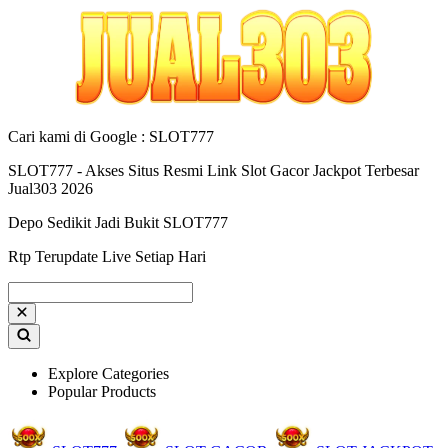
Cari kami di Google : SLOT777
SLOT777 - Akses Situs Resmi Link Slot Gacor Jackpot Terbesar
Jual303 2026
Depo Sedikit Jadi Bukit SLOT777
Rtp Terupdate Live Setiap Hari
Explore Categories
Popular Products