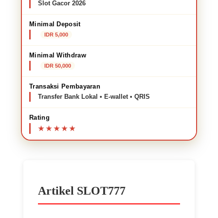
Slot Gacor 2026
Minimal Deposit
IDR 5,000
Minimal Withdraw
IDR 50,000
Transaksi Pembayaran
Transfer Bank Lokal • E-wallet • QRIS
Rating
Artikel SLOT777