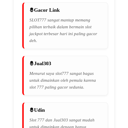
Gacor Link
SLOT777 sangat mantap memang
pilihan terbaik dalam bermain slot
jackpot terbesar hari ini paling gacor
deh.
Jual303
Menurut saya slot777 sangat bagus
untuk dimainkan oleh pemula karena
slot 777 paling gacor sedunia.
Udin
Slot 777 dan Jual303 sangat mudah
untuk dimainkan dengan hanya