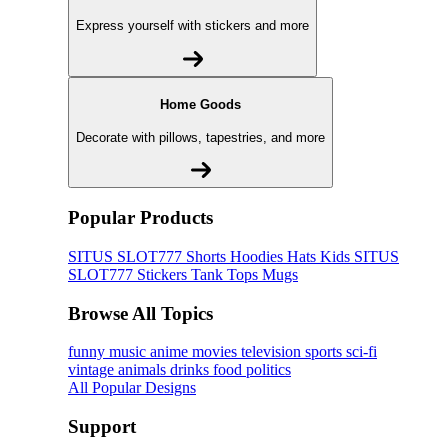
Express yourself with stickers and more
Home Goods
Decorate with pillows, tapestries, and more
Popular Products
SITUS SLOT777
Shorts
Hoodies
Hats
Kids SITUS
SLOT777
Stickers
Tank Tops
Mugs
Browse All Topics
funny
music
anime
movies
television
sports
sci-fi
vintage
animals
drinks
food
politics
All Popular Designs
Support