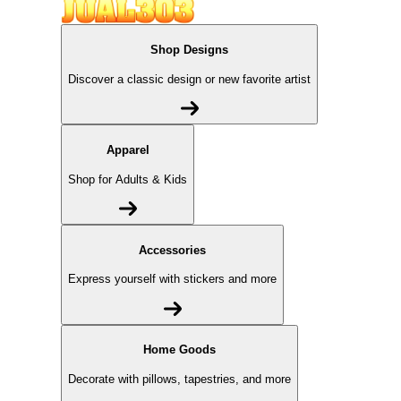
Shop Designs
Discover a classic design or new favorite artist
Apparel
Shop for Adults & Kids
Accessories
Express yourself with stickers and more
Home Goods
Decorate with pillows, tapestries, and more