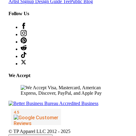
Artist Signup
Design Guide
TeePublic Blog
Follow Us
We Accept
© TP Apparel LLC 2012 - 2025