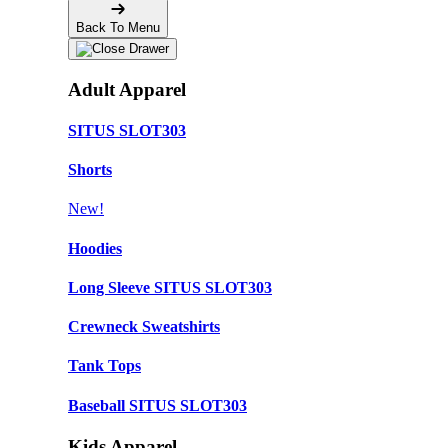
Back To Menu
Adult Apparel
SITUS SLOT303
Shorts
New!
Hoodies
Long Sleeve SITUS SLOT303
Crewneck Sweatshirts
Tank Tops
Baseball SITUS SLOT303
Kids Apparel