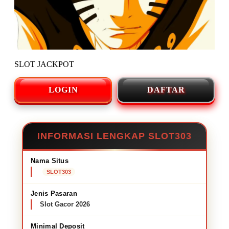
SLOT JACKPOT
LOGIN
DAFTAR
INFORMASI LENGKAP SLOT303
Nama Situs
SLOT303
Jenis Pasaran
Slot Gacor 2026
Minimal Deposit