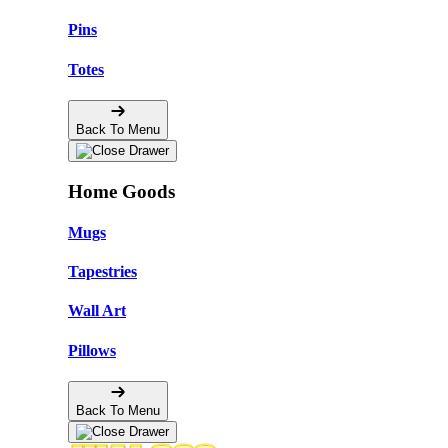
Pins
Totes
Back To Menu
Home Goods
Mugs
Tapestries
Wall Art
Pillows
Back To Menu