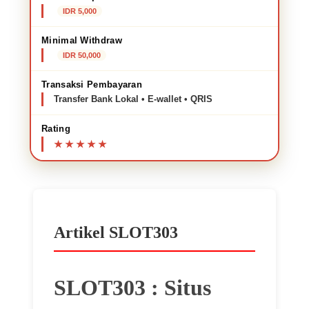
IDR 5,000
Minimal Withdraw
IDR 50,000
Transaksi Pembayaran
Transfer Bank Lokal • E-wallet • QRIS
Rating
Artikel SLOT303
SLOT303 : Situs