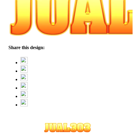
Share this design: