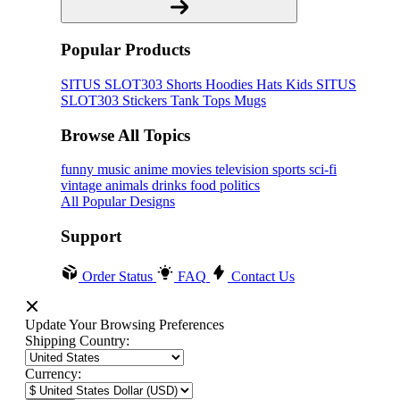
Popular Products
SITUS SLOT303
Shorts
Hoodies
Hats
Kids SITUS
SLOT303
Stickers
Tank Tops
Mugs
Browse All Topics
funny
music
anime
movies
television
sports
sci-fi
vintage
animals
drinks
food
politics
All Popular Designs
Support
Order Status
FAQ
Contact Us
Update Your Browsing Preferences
Shipping Country:
Currency: