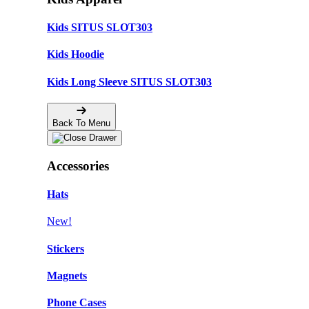
Kids SITUS SLOT303
Kids Hoodie
Kids Long Sleeve SITUS SLOT303
Back To Menu
Accessories
Hats
New!
Stickers
Magnets
Phone Cases