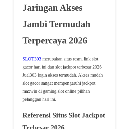
Jaringan Akses
Jambi Termudah
Terpercaya 2026
SLOT303
merupakan situs resmi link slot
gacor hari ini dan slot jackpot terbesar 2026
Jual303 login akses termudah. Akses mudah
slot gacor sangat mempengaruhi jackpot
maxwin di gaming slot online pilihan
pelanggan hari ini.
Referensi Situs Slot Jackpot
Terbesar 2026