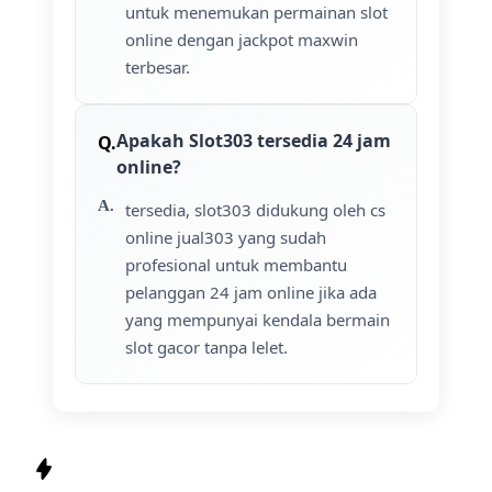
untuk menemukan permainan slot
online dengan jackpot maxwin
terbesar.
Apakah Slot303 tersedia 24 jam
online?
tersedia, slot303 didukung oleh cs
online jual303 yang sudah
profesional untuk membantu
pelanggan 24 jam online jika ada
yang mempunyai kendala bermain
slot gacor tanpa lelet.