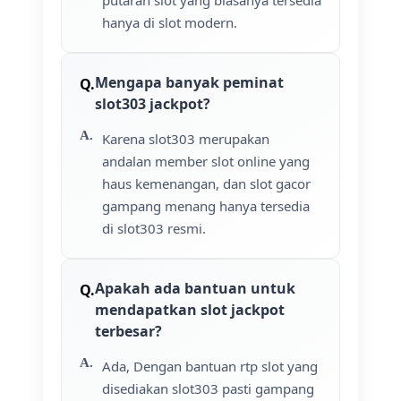
putaran slot yang biasanya tersedia
hanya di slot modern.
Mengapa banyak peminat
slot303 jackpot?
Karena slot303 merupakan
andalan member slot online yang
haus kemenangan, dan slot gacor
gampang menang hanya tersedia
di slot303 resmi.
Apakah ada bantuan untuk
mendapatkan slot jackpot
terbesar?
Ada, Dengan bantuan rtp slot yang
disediakan slot303 pasti gampang