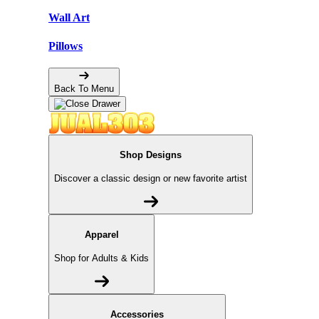
Wall Art
Pillows
Back To Menu
Shop Designs
Discover a classic design or new favorite artist
Apparel
Shop for Adults & Kids
Accessories