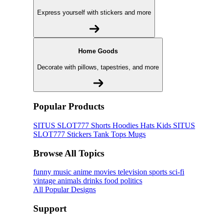
Express yourself with stickers and more
Home Goods
Decorate with pillows, tapestries, and more
Popular Products
SITUS SLOT777
Shorts
Hoodies
Hats
Kids SITUS
SLOT777
Stickers
Tank Tops
Mugs
Browse All Topics
funny
music
anime
movies
television
sports
sci-fi
vintage
animals
drinks
food
politics
All Popular Designs
Support