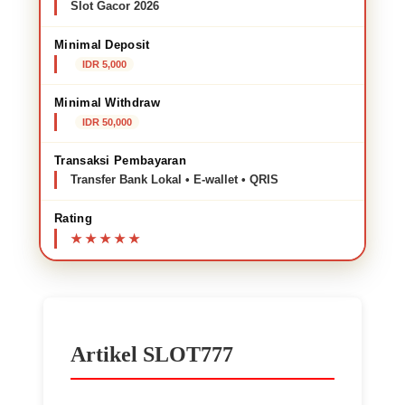
Slot Gacor 2026
Minimal Deposit
IDR 5,000
Minimal Withdraw
IDR 50,000
Transaksi Pembayaran
Transfer Bank Lokal • E-wallet • QRIS
Rating
Artikel SLOT777