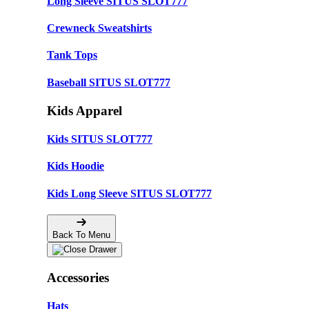
Long Sleeve SITUS SLOT777
Crewneck Sweatshirts
Tank Tops
Baseball SITUS SLOT777
Kids Apparel
Kids SITUS SLOT777
Kids Hoodie
Kids Long Sleeve SITUS SLOT777
Back To Menu
Accessories
Hats