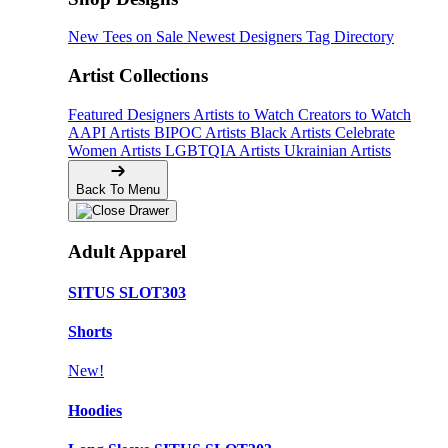
New Tees on Sale
Newest Designers
Tag Directory
Artist Collections
Featured Designers
Artists to Watch
Creators to Watch
AAPI Artists
BIPOC Artists
Black Artists
Celebrate
Women Artists
LGBTQIA Artists
Ukrainian Artists
Back To Menu
Adult Apparel
SITUS SLOT303
Shorts
New!
Hoodies