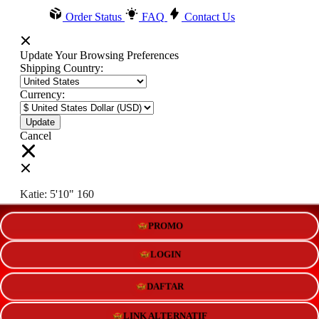
Order Status
FAQ
Contact Us
Update Your Browsing Preferences
Shipping Country:
Currency:
Cancel
Katie:
5'10"
160
PROMO
Select your person:
Male
Female
LOGIN
Height
Short
Med
Tall
DAFTAR
Weight
Slim
Avg
Heavy
LINK ALTERNATIF