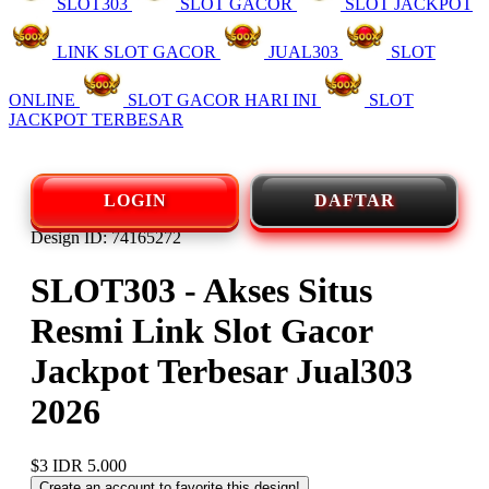
SLOT303
SLOT GACOR
SLOT JACKPOT
LINK SLOT GACOR
JUAL303
SLOT
ONLINE
SLOT GACOR HARI INI
SLOT
JACKPOT TERBESAR
LOGIN
DAFTAR
Design ID: 74165272
SLOT303 - Akses Situs
Resmi Link Slot Gacor
Jackpot Terbesar Jual303
2026
$3
IDR 5.000
Create an account to favorite this design!