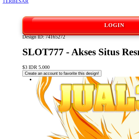
TERBESAR
LOGIN
Design ID: 74165272
SLOT777 - Akses Situs Res
$3
IDR 5.000
Create an account to favorite this design!