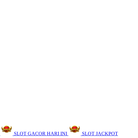
SLOT GACOR HARI INI
SLOT JACKPOT