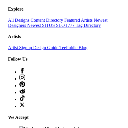
Explore
All Designs
Content Directory
Featured Artists
Newest
Designers
Newest SITUS SLOT777
Tag Directory
Artists
Artist Signup
Design Guide
TeePublic Blog
Follow Us
We Accept