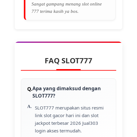
Sangat gampang menang slot online
777 terima kasih ya bos.
FAQ SLOT777
Apa yang dimaksud dengan
SLOT777?
SLOT777 merupakan situs resmi
link slot gacor hari ini dan slot
jackpot terbesar 2026 Jual303
login akses termudah.