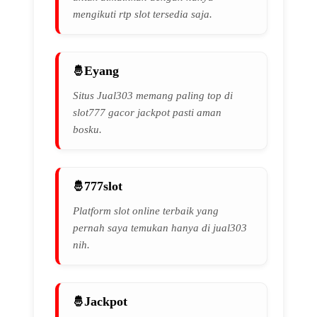
mengikuti rtp slot tersedia saja.
Eyang
Situs Jual303 memang paling top di
slot777 gacor jackpot pasti aman
bosku.
777slot
Platform slot online terbaik yang
pernah saya temukan hanya di jual303
nih.
Jackpot