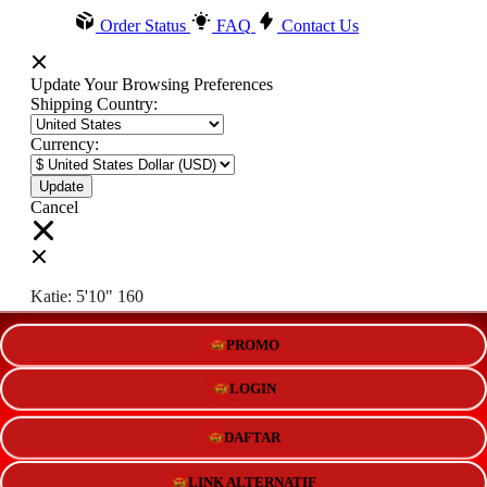
Order Status
FAQ
Contact Us
Update Your Browsing Preferences
Shipping Country:
Currency:
Cancel
Katie:
5'10"
160
PROMO
Select your person:
Male
Female
LOGIN
Height
Short
Med
Tall
DAFTAR
Weight
Slim
Avg
Heavy
LINK ALTERNATIF