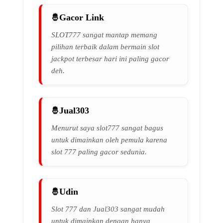
Gacor Link
SLOT777 sangat mantap memang
pilihan terbaik dalam bermain slot
jackpot terbesar hari ini paling gacor
deh.
Jual303
Menurut saya slot777 sangat bagus
untuk dimainkan oleh pemula karena
slot 777 paling gacor sedunia.
Udin
Slot 777 dan Jual303 sangat mudah
untuk dimainkan dengan hanya