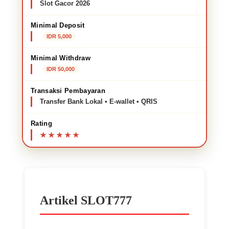
Slot Gacor 2026
Minimal Deposit
IDR 5,000
Minimal Withdraw
IDR 50,000
Transaksi Pembayaran
Transfer Bank Lokal • E-wallet • QRIS
Rating
Artikel SLOT777