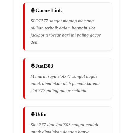
Gacor Link
SLOT777 sangat mantap memang
pilihan terbaik dalam bermain slot
jackpot terbesar hari ini paling gacor
deh.
Jual303
Menurut saya slot777 sangat bagus
untuk dimainkan oleh pemula karena
slot 777 paling gacor sedunia.
Udin
Slot 777 dan Jual303 sangat mudah
untuk dimainkan dengan hanya