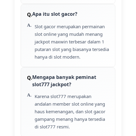
Apa itu slot gacor?
Slot gacor merupakan permainan
slot online yang mudah menang
jackpot maxwin terbesar dalam 1
putaran slot yang biasanya tersedia
hanya di slot modern.
Mengapa banyak peminat
slot777 jackpot?
Karena slot777 merupakan
andalan member slot online yang
haus kemenangan, dan slot gacor
gampang menang hanya tersedia
di slot777 resmi.