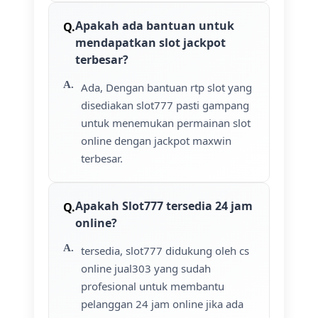
Apakah ada bantuan untuk
mendapatkan slot jackpot
terbesar?
Ada, Dengan bantuan rtp slot yang
disediakan slot777 pasti gampang
untuk menemukan permainan slot
online dengan jackpot maxwin
terbesar.
Apakah Slot777 tersedia 24 jam
online?
tersedia, slot777 didukung oleh cs
online jual303 yang sudah
profesional untuk membantu
pelanggan 24 jam online jika ada