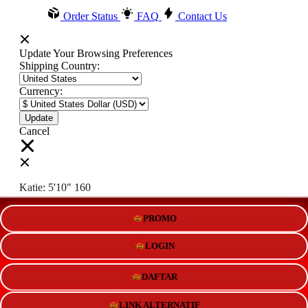
Order Status
FAQ
Contact Us
Update Your Browsing Preferences
Shipping Country:
Currency:
Cancel
Katie:
5'10"
160
PROMO
Select your person:
Male
Female
LOGIN
Height
Short
Med
Tall
DAFTAR
Weight
Slim
Avg
Heavy
LINK ALTERNATIF