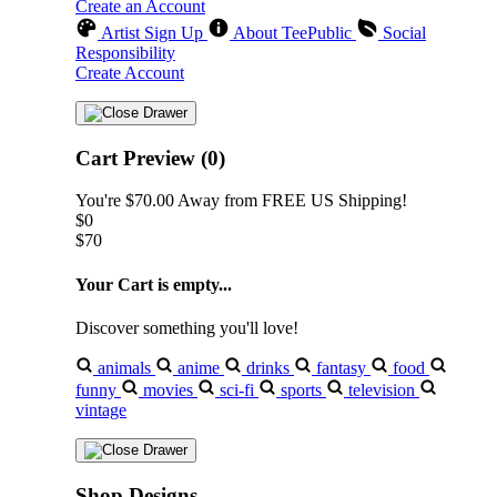
Create an Account
Artist Sign Up
About TeePublic
Social
Responsibility
Create Account
Cart Preview (0)
You're
$70.00
Away from
FREE US Shipping!
$0
$70
Your Cart is empty...
Discover something you'll love!
animals
anime
drinks
fantasy
food
funny
movies
sci-fi
sports
television
vintage
Shop Designs