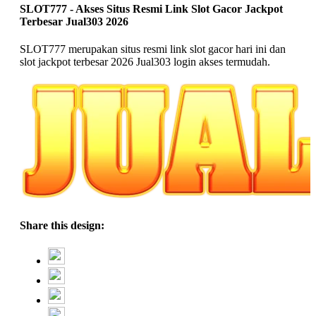
SLOT777 - Akses Situs Resmi Link Slot Gacor Jackpot
Terbesar Jual303 2026
SLOT777 merupakan situs resmi link slot gacor hari ini dan
slot jackpot terbesar 2026 Jual303 login akses termudah.
Share this design: