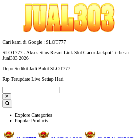
Cari kami di Google : SLOT777
SLOT777 - Akses Situs Resmi Link Slot Gacor Jackpot Terbesar
Jual303 2026
Depo Sedikit Jadi Bukit SLOT777
Rtp Terupdate Live Setiap Hari
Explore Categories
Popular Products