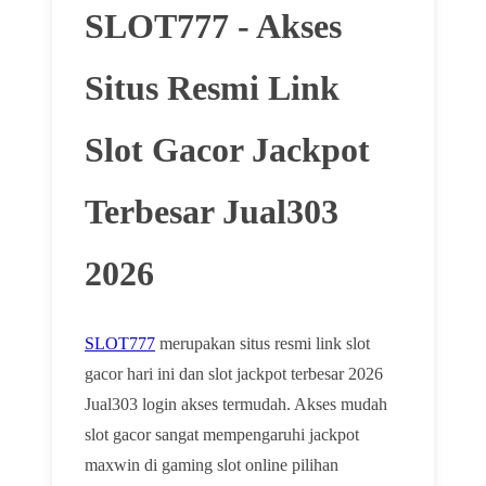
SLOT777 - Akses
Situs Resmi Link
Slot Gacor Jackpot
Terbesar Jual303
2026
SLOT777
merupakan situs resmi link slot
gacor hari ini dan slot jackpot terbesar 2026
Jual303 login akses termudah. Akses mudah
slot gacor sangat mempengaruhi jackpot
maxwin di gaming slot online pilihan