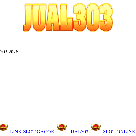
l303 2026
LINK SLOT GACOR
JUAL303
SLOT ONLINE