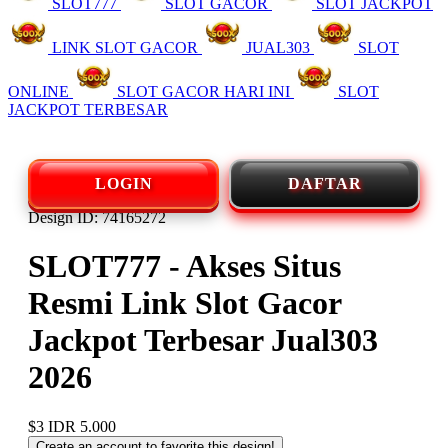
SLOT777
SLOT GACOR
SLOT JACKPOT
LINK SLOT GACOR
JUAL303
SLOT
ONLINE
SLOT GACOR HARI INI
SLOT
JACKPOT TERBESAR
LOGIN
DAFTAR
Design ID: 74165272
SLOT777 - Akses Situs
Resmi Link Slot Gacor
Jackpot Terbesar Jual303
2026
$3
IDR 5.000
Create an account to favorite this design!