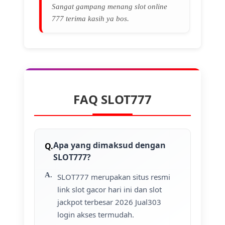
Sangat gampang menang slot online
777 terima kasih ya bos.
FAQ SLOT777
Apa yang dimaksud dengan
SLOT777?
SLOT777 merupakan situs resmi
link slot gacor hari ini dan slot
jackpot terbesar 2026 Jual303
login akses termudah.