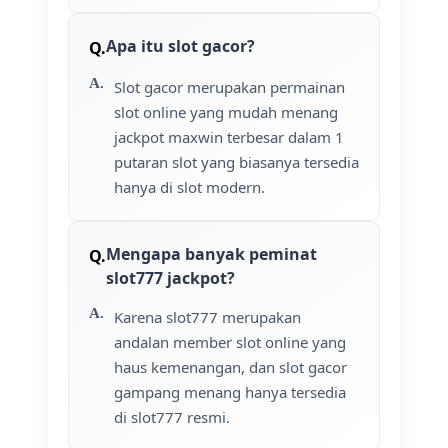
Apa itu slot gacor?
Slot gacor merupakan permainan
slot online yang mudah menang
jackpot maxwin terbesar dalam 1
putaran slot yang biasanya tersedia
hanya di slot modern.
Mengapa banyak peminat
slot777 jackpot?
Karena slot777 merupakan
andalan member slot online yang
haus kemenangan, dan slot gacor
gampang menang hanya tersedia
di slot777 resmi.