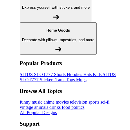
Express yourself with stickers and more
Home Goods
Decorate with pillows, tapestries, and more
Popular Products
SITUS SLOT777
Shorts
Hoodies
Hats
Kids SITUS
SLOT777
Stickers
Tank Tops
Mugs
Browse All Topics
funny
music
anime
movies
television
sports
sci-fi
vintage
animals
drinks
food
politics
All Popular Designs
Support