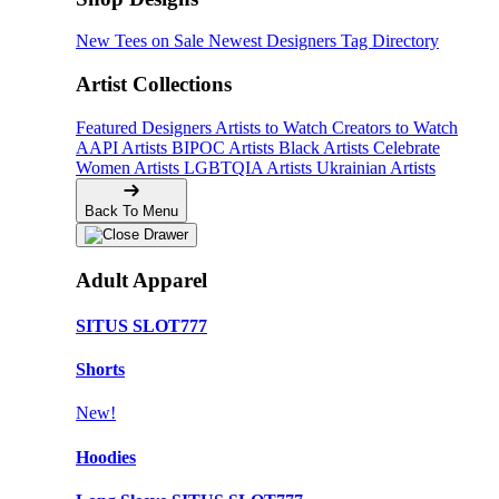
New Tees on Sale
Newest Designers
Tag Directory
Artist Collections
Featured Designers
Artists to Watch
Creators to Watch
AAPI Artists
BIPOC Artists
Black Artists
Celebrate
Women Artists
LGBTQIA Artists
Ukrainian Artists
Back To Menu
Adult Apparel
SITUS SLOT777
Shorts
New!
Hoodies