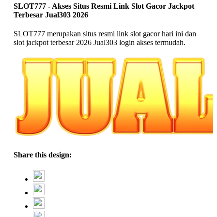
SLOT777 - Akses Situs Resmi Link Slot Gacor Jackpot
Terbesar Jual303 2026
SLOT777 merupakan situs resmi link slot gacor hari ini dan
slot jackpot terbesar 2026 Jual303 login akses termudah.
Share this design: