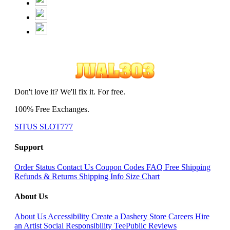
Don't love it? We'll fix it. For free.
100% Free Exchanges.
SITUS SLOT777
Support
Order Status
Contact Us
Coupon Codes
FAQ
Free Shipping
Refunds & Returns
Shipping Info
Size Chart
About Us
About Us
Accessibility
Create a Dashery Store
Careers
Hire
an Artist
Social Responsibility
TeePublic Reviews