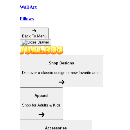
Wall Art
Pillows
Back To Menu
Shop Designs
Discover a classic design or new favorite artist
Apparel
Shop for Adults & Kids
Accessories