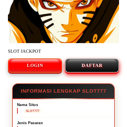
SLOT JACKPOT
LOGIN
DAFTAR
INFORMASI LENGKAP SLOT777
Nama Situs
SLOT777
Jenis Pasaran