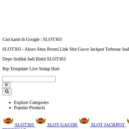
Cari kami di Google : SLOT303
SLOT303 - Akses Situs Resmi Link Slot Gacor Jackpot Terbesar Jua
Depo Sedikit Jadi Bukit SLOT303
Rtp Terupdate Live Setiap Hari
Explore Categories
Popular Products
SLOT303
SLOT GACOR
SLOT JACKPOT