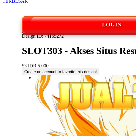
TERBESAR
LOGIN
Design ID: 74165272
SLOT303 - Akses Situs Res
$3
IDR 5.000
Create an account to favorite this design!