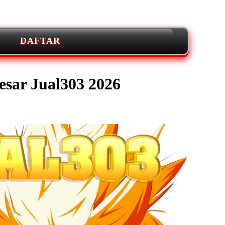
DAFTAR
esar Jual303 2026