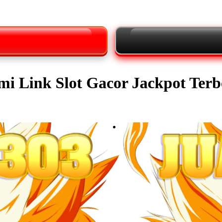
mi Link Slot Gacor Jackpot Terb