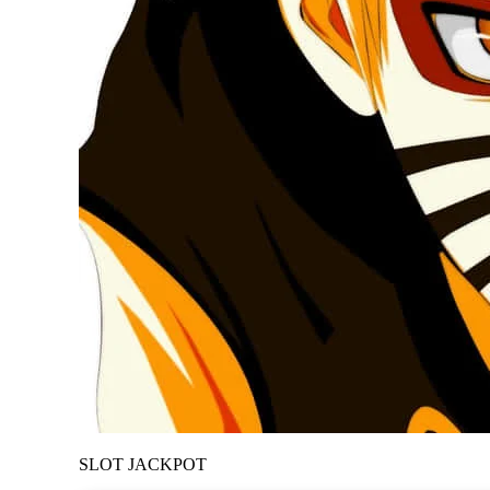
SLOT JACKPOT