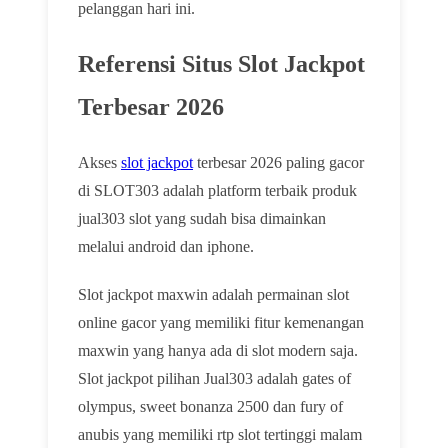
pelanggan hari ini.
Referensi Situs Slot Jackpot
Terbesar 2026
Akses
slot jackpot
terbesar 2026 paling gacor
di SLOT303 adalah platform terbaik produk
jual303 slot yang sudah bisa dimainkan
melalui android dan iphone.
Slot jackpot maxwin adalah permainan slot
online gacor yang memiliki fitur kemenangan
maxwin yang hanya ada di slot modern saja.
Slot jackpot pilihan Jual303 adalah gates of
olympus, sweet bonanza 2500 dan fury of
anubis yang memiliki rtp slot tertinggi malam