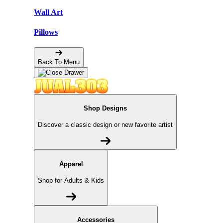
Wall Art
Pillows
Back To Menu
Shop Designs
Discover a classic design or new favorite artist
Apparel
Shop for Adults & Kids
Accessories