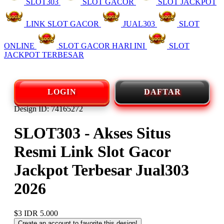
SLOT303
SLOT GACOR
SLOT JACKPOT
LINK SLOT GACOR
JUAL303
SLOT
ONLINE
SLOT GACOR HARI INI
SLOT
JACKPOT TERBESAR
LOGIN
DAFTAR
Design ID: 74165272
SLOT303 - Akses Situs
Resmi Link Slot Gacor
Jackpot Terbesar Jual303
2026
$3
IDR 5.000
Create an account to favorite this design!