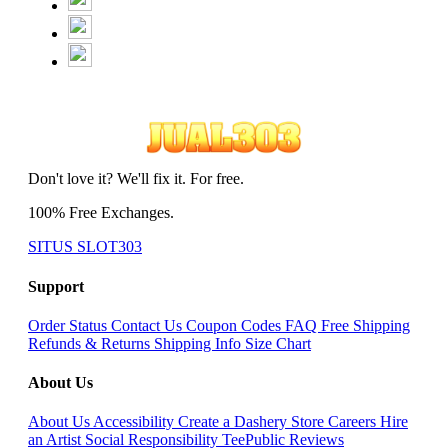
Don't love it? We'll fix it. For free.
100% Free Exchanges.
SITUS SLOT303
Support
Order Status
Contact Us
Coupon Codes
FAQ
Free Shipping
Refunds & Returns
Shipping Info
Size Chart
About Us
About Us
Accessibility
Create a Dashery Store
Careers
Hire
an Artist
Social Responsibility
TeePublic Reviews