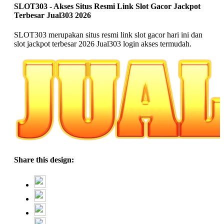
SLOT303 - Akses Situs Resmi Link Slot Gacor Jackpot
Terbesar Jual303 2026
SLOT303 merupakan situs resmi link slot gacor hari ini dan
slot jackpot terbesar 2026 Jual303 login akses termudah.
Share this design: