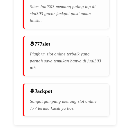
Situs Jual303 memang paling top di
slot303 gacor jackpot pasti aman
bosku.
777slot
Platform slot online terbaik yang
pernah saya temukan hanya di jual303
nih.
Jackpot
Sangat gampang menang slot online
777 terima kasih ya bos.