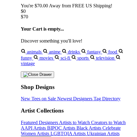
You're
$70.00
Away from
FREE US Shipping!
$0
$70
Your Cart is empty...
Discover something you'll love!
animals
anime
drinks
fantasy
food
funny
movies
sci-fi
sports
television
vintage
Shop Designs
New Tees on Sale
Newest Designers
Tag Directory
Artist Collections
Featured Designers
Artists to Watch
Creators to Watch
AAPI Artists
BIPOC Artists
Black Artists
Celebrate
Women Artists
LGBTQIA Artists
Ukrainian Artists