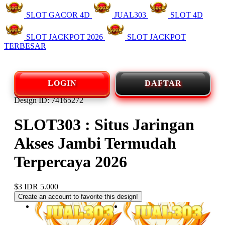
SLOT GACOR 4D
JUAL303
SLOT 4D
SLOT JACKPOT 2026
SLOT JACKPOT
TERBESAR
LOGIN
DAFTAR
Design ID: 74165272
SLOT303 : Situs Jaringan
Akses Jambi Termudah
Terpercaya 2026
$3
IDR 5.000
Create an account to favorite this design!