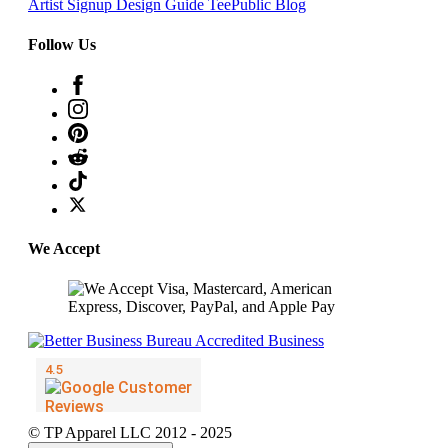
Artist Signup
Design Guide
TeePublic Blog
Follow Us
We Accept
© TP Apparel LLC 2012 - 2025