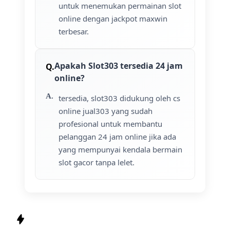
untuk menemukan permainan slot
online dengan jackpot maxwin
terbesar.
Apakah Slot303 tersedia 24 jam
online?
tersedia, slot303 didukung oleh cs
online jual303 yang sudah
profesional untuk membantu
pelanggan 24 jam online jika ada
yang mempunyai kendala bermain
slot gacor tanpa lelet.