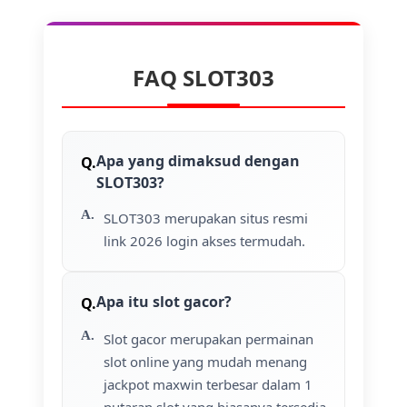
FAQ SLOT303
Apa yang dimaksud dengan
SLOT303?
SLOT303 merupakan situs resmi
link 2026 login akses termudah.
Apa itu slot gacor?
Slot gacor merupakan permainan
slot online yang mudah menang
jackpot maxwin terbesar dalam 1