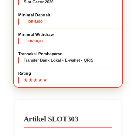
Slot Gacor 2026
Minimal Deposit
IDR 5,000
Minimal Withdraw
IDR 50,000
Transaksi Pembayaran
Transfer Bank Lokal • E-wallet • QRIS
Rating
Artikel SLOT303