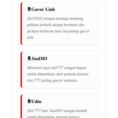
Gacor Link
SLOT303 sangat mantap memang
pilihan terbaik dalam bermain slot
jackpot terbesar hari ini paling gacor
deh.
Jual303
Menurut saya slot777 sangat bagus
untuk dimainkan oleh pemula karena
slot 777 paling gacor sedunia.
Udin
Slot 777 dan Jual303 sangat mudah
untuk dimainkan dengan hanya