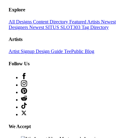
Explore
All Designs
Content Directory
Featured Artists
Newest
Designers
Newest SITUS SLOT303
Tag Directory
Artists
Artist Signup
Design Guide
TeePublic Blog
Follow Us
We Accept