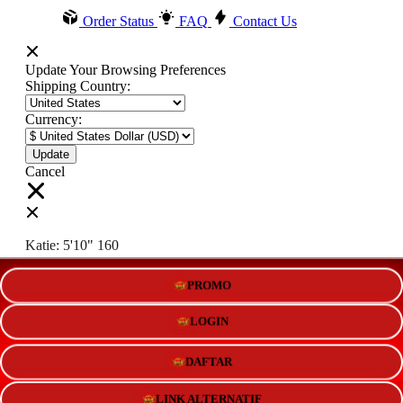
Order Status
FAQ
Contact Us
Update Your Browsing Preferences
Shipping Country:
Currency:
Cancel
Katie:
5'10"
160
PROMO
Select your person:
Male
Female
LOGIN
Height
Short
Med
Tall
DAFTAR
Weight
Slim
Avg
Heavy
LINK ALTERNATIF