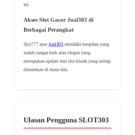
ini.
Akses Slot Gacor Jual303 di
Berbagai Perangkat
Slot777 atau
Jual303
memiliki tampilan yang
sudah sangat baik atau elegan yang
merupakan update dari slot klasik yang sering
dimainkan di masa lalu.
Ulasan Pengguna SLOT303