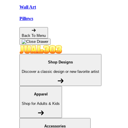
Wall Art
Pillows
Back To Menu
Shop Designs
Discover a classic design or new favorite artist
Apparel
Shop for Adults & Kids
Accessories