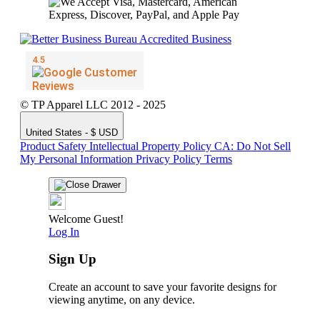
© TP Apparel LLC 2012 - 2025
United States - $ USD
Product Safety
Intellectual Property Policy
CA: Do Not Sell
My Personal Information
Privacy Policy
Terms
Welcome Guest!
Log In
Sign Up
Create an account to save your favorite designs for
viewing anytime, on any device.