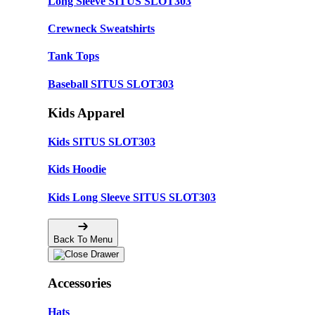
Long Sleeve SITUS SLOT303
Crewneck Sweatshirts
Tank Tops
Baseball SITUS SLOT303
Kids Apparel
Kids SITUS SLOT303
Kids Hoodie
Kids Long Sleeve SITUS SLOT303
Back To Menu
Accessories
Hats