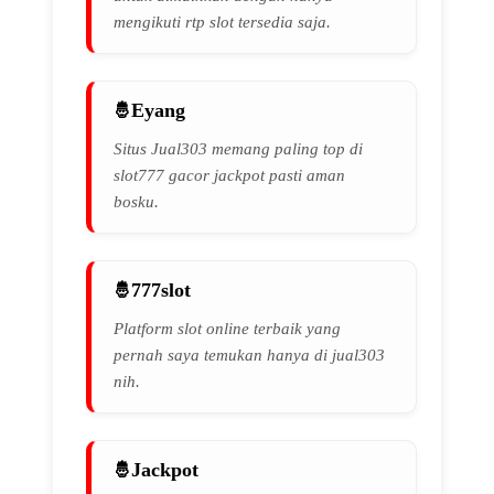
mengikuti rtp slot tersedia saja.
Eyang
Situs Jual303 memang paling top di
slot777 gacor jackpot pasti aman
bosku.
777slot
Platform slot online terbaik yang
pernah saya temukan hanya di jual303
nih.
Jackpot