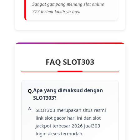
Sangat gampang menang slot online
777 terima kasih ya bos.
FAQ SLOT303
Apa yang dimaksud dengan
SLOT303?
SLOT303 merupakan situs resmi
link slot gacor hari ini dan slot
jackpot terbesar 2026 Jual303
login akses termudah.