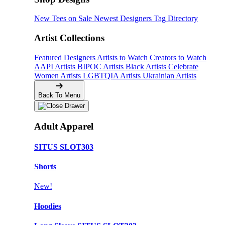
New Tees on Sale
Newest Designers
Tag Directory
Artist Collections
Featured Designers
Artists to Watch
Creators to Watch
AAPI Artists
BIPOC Artists
Black Artists
Celebrate
Women Artists
LGBTQIA Artists
Ukrainian Artists
Back To Menu
Adult Apparel
SITUS SLOT303
Shorts
New!
Hoodies