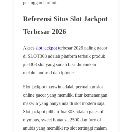
pelanggan hari ini.
Referensi Situs Slot Jackpot
Terbesar 2026
Akses
slot jackpot
terbesar 2026 paling gacor
di SLOT303 adalah platform terbaik produk
jual303 slot yang sudah bisa dimainkan
melalui android dan iphone.
Slot jackpot maxwin adalah permainan slot
online gacor yang memiliki fitur kemenangan
maxwin yang hanya ada di slot modern saja.
Slot jackpot pilihan Jual303 adalah gates of
olympus, sweet bonanza 2500 dan fury of
anubis yang memiliki rtp slot tertinggi malam