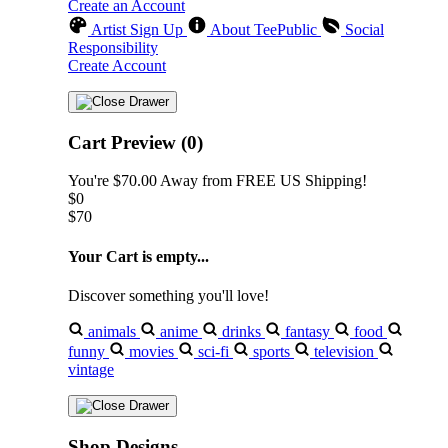
Create an Account
Artist Sign Up
About TeePublic
Social
Responsibility
Create Account
Cart Preview (0)
You're
$70.00
Away from
FREE US Shipping!
$0
$70
Your Cart is empty...
Discover something you'll love!
animals
anime
drinks
fantasy
food
funny
movies
sci-fi
sports
television
vintage
Shop Designs