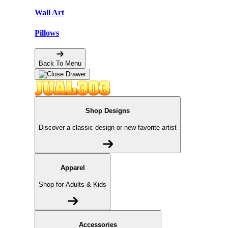
Wall Art
Pillows
Back To Menu
Shop Designs
Discover a classic design or new favorite artist
Apparel
Shop for Adults & Kids
Accessories