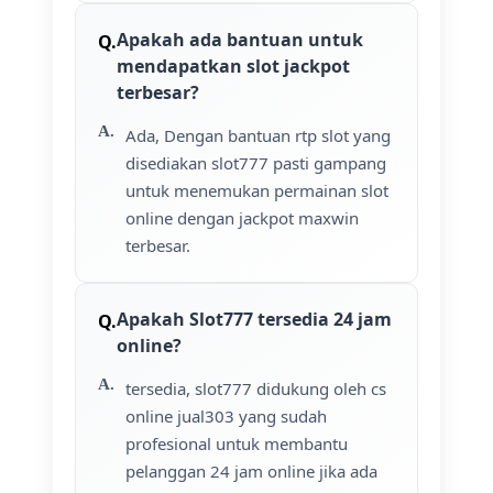
Apakah ada bantuan untuk
mendapatkan slot jackpot
terbesar?
Ada, Dengan bantuan rtp slot yang
disediakan slot777 pasti gampang
untuk menemukan permainan slot
online dengan jackpot maxwin
terbesar.
Apakah Slot777 tersedia 24 jam
online?
tersedia, slot777 didukung oleh cs
online jual303 yang sudah
profesional untuk membantu
pelanggan 24 jam online jika ada