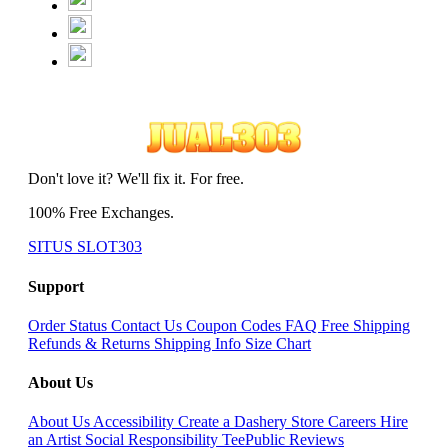
Don't love it? We'll fix it. For free.
100% Free Exchanges.
SITUS SLOT303
Support
Order Status
Contact Us
Coupon Codes
FAQ
Free Shipping
Refunds & Returns
Shipping Info
Size Chart
About Us
About Us
Accessibility
Create a Dashery Store
Careers
Hire
an Artist
Social Responsibility
TeePublic Reviews