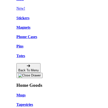
New!
Stickers
Magnets
Phone Cases
Pins
Totes
Back To Menu
Home Goods
Mugs
Tapestries