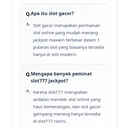
Apa itu slot gacor?
Slot gacor merupakan permainan
slot online yang mudah menang
jackpot maxwin terbesar dalam 1
putaran slot yang biasanya tersedia
hanya di slot modern.
Mengapa banyak peminat
slot777 jackpot?
Karena slot777 merupakan
andalan member slot online yang
haus kemenangan, dan slot gacor
gampang menang hanya tersedia
di slot777 resmi.