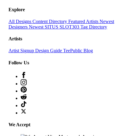
Explore
All Designs
Content Directory
Featured Artists
Newest
Designers
Newest SITUS SLOT303
Tag Directory
Artists
Artist Signup
Design Guide
TeePublic Blog
Follow Us
We Accept