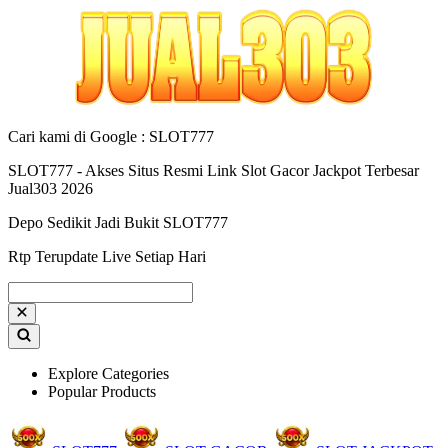
Cari kami di Google : SLOT777
SLOT777 - Akses Situs Resmi Link Slot Gacor Jackpot Terbesar
Jual303 2026
Depo Sedikit Jadi Bukit SLOT777
Rtp Terupdate Live Setiap Hari
Explore Categories
Popular Products