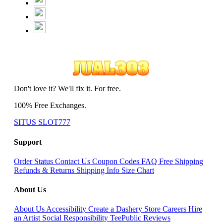
Don't love it? We'll fix it. For free.
100% Free Exchanges.
SITUS SLOT777
Support
Order Status
Contact Us
Coupon Codes
FAQ
Free Shipping
Refunds & Returns
Shipping Info
Size Chart
About Us
About Us
Accessibility
Create a Dashery Store
Careers
Hire
an Artist
Social Responsibility
TeePublic Reviews