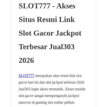
SLOT777 - Akses
Situs Resmi Link
Slot Gacor Jackpot
Terbesar Jual303
2026
SLOT777
merupakan situs resmi link slot
gacor hari ini dan slot jackpot terbesar 2026
Jual303 login akses termudah. Akses mudah
slot gacor sangat mempengaruhi jackpot
maxwin di gaming slot online pilihan