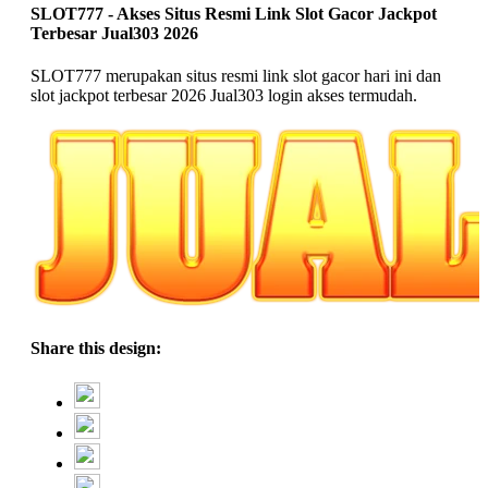
SLOT777 - Akses Situs Resmi Link Slot Gacor Jackpot
Terbesar Jual303 2026
SLOT777 merupakan situs resmi link slot gacor hari ini dan
slot jackpot terbesar 2026 Jual303 login akses termudah.
Share this design: