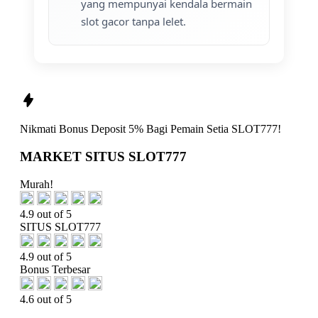
yang mempunyai kendala bermain
slot gacor tanpa lelet.
Nikmati
Bonus Deposit 5%
Bagi Pemain Setia
SLOT777!
MARKET SITUS SLOT777
Murah!
4.9 out of 5
SITUS SLOT777
4.9 out of 5
Bonus Terbesar
4.6 out of 5