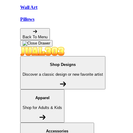
Wall Art
Pillows
Back To Menu
Shop Designs
Discover a classic design or new favorite artist
Apparel
Shop for Adults & Kids
Accessories