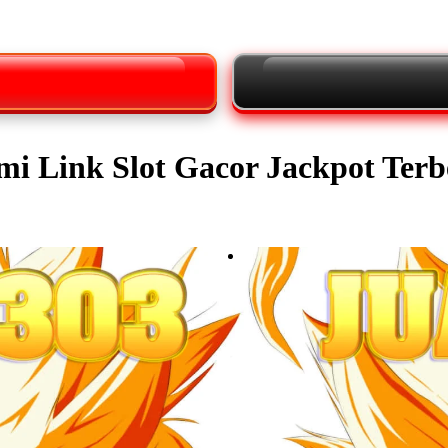
mi Link Slot Gacor Jackpot Terb