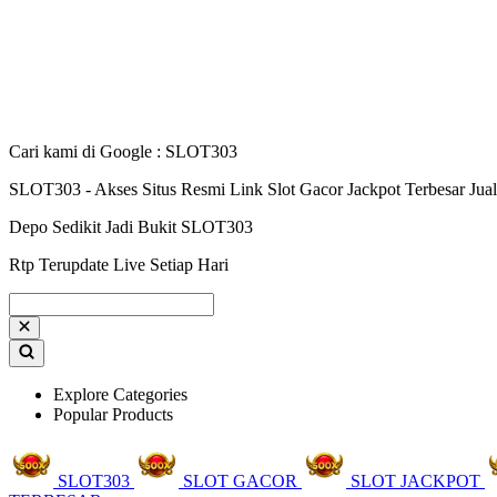
Cari kami di Google : SLOT303
SLOT303 - Akses Situs Resmi Link Slot Gacor Jackpot Terbesar Jua
Depo Sedikit Jadi Bukit SLOT303
Rtp Terupdate Live Setiap Hari
Explore Categories
Popular Products
SLOT303
SLOT GACOR
SLOT JACKPOT