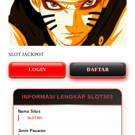
SLOT JACKPOT
LOGIN
DAFTAR
INFORMASI LENGKAP SLOT303
Nama Situs
SLOT303
Jenis Pasaran