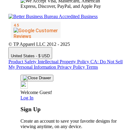
© TP Apparel LLC 2012 - 2025
United States - $ USD
Product Safety
Intellectual Property Policy
CA: Do Not Sell
My Personal Information
Privacy Policy
Terms
Welcome Guest!
Log In
Sign Up
Create an account to save your favorite designs for
viewing anytime, on any device.