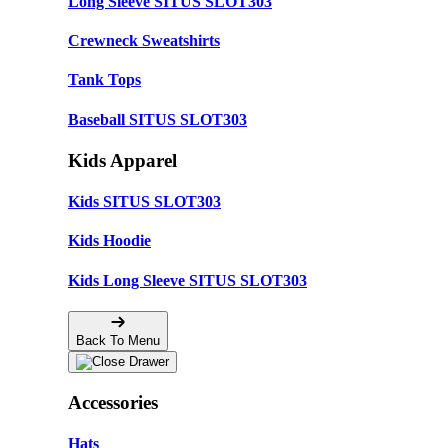
Long Sleeve SITUS SLOT303
Crewneck Sweatshirts
Tank Tops
Baseball SITUS SLOT303
Kids Apparel
Kids SITUS SLOT303
Kids Hoodie
Kids Long Sleeve SITUS SLOT303
Back To Menu
Accessories
Hats