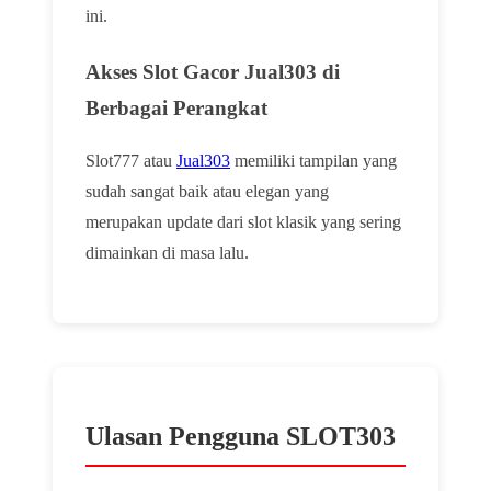
ini.
Akses Slot Gacor Jual303 di
Berbagai Perangkat
Slot777 atau
Jual303
memiliki tampilan yang
sudah sangat baik atau elegan yang
merupakan update dari slot klasik yang sering
dimainkan di masa lalu.
Ulasan Pengguna SLOT303