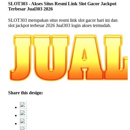
SLOT303 - Akses Situs Resmi Link Slot Gacor Jackpot
Terbesar Jual303 2026
SLOT303 merupakan situs resmi link slot gacor hari ini dan
slot jackpot terbesar 2026 Jual303 login akses termudah.
Share this design: