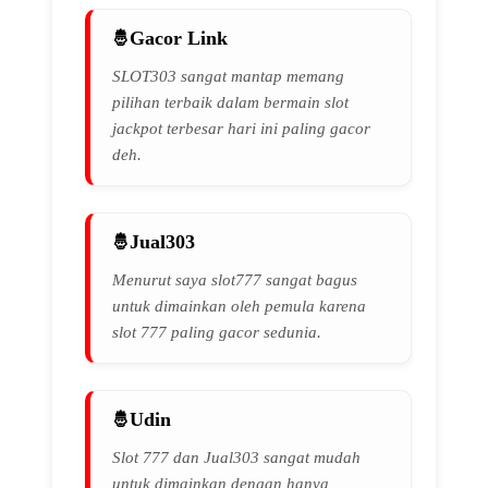
Gacor Link
SLOT303 sangat mantap memang
pilihan terbaik dalam bermain slot
jackpot terbesar hari ini paling gacor
deh.
Jual303
Menurut saya slot777 sangat bagus
untuk dimainkan oleh pemula karena
slot 777 paling gacor sedunia.
Udin
Slot 777 dan Jual303 sangat mudah
untuk dimainkan dengan hanya