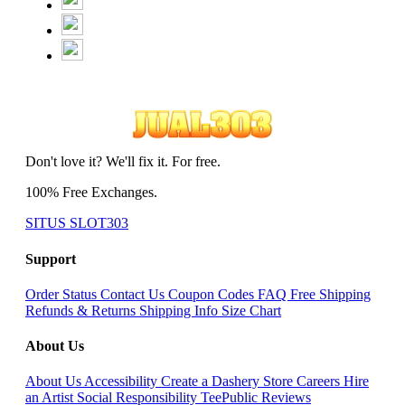
Don't love it? We'll fix it. For free.
100% Free Exchanges.
SITUS SLOT303
Support
Order Status
Contact Us
Coupon Codes
FAQ
Free Shipping
Refunds & Returns
Shipping Info
Size Chart
About Us
About Us
Accessibility
Create a Dashery Store
Careers
Hire
an Artist
Social Responsibility
TeePublic Reviews