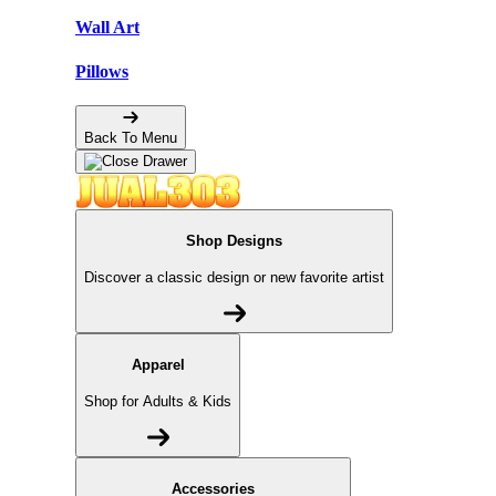
Wall Art
Pillows
Back To Menu
Shop Designs
Discover a classic design or new favorite artist
Apparel
Shop for Adults & Kids
Accessories