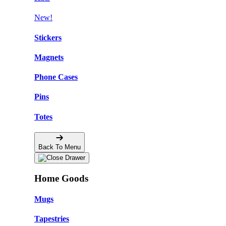
New!
Stickers
Magnets
Phone Cases
Pins
Totes
Back To Menu
Home Goods
Mugs
Tapestries