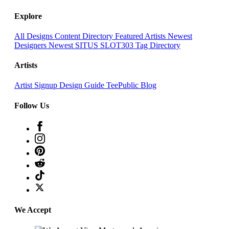
Explore
All Designs
Content Directory
Featured Artists
Newest
Designers
Newest SITUS SLOT303
Tag Directory
Artists
Artist Signup
Design Guide
TeePublic Blog
Follow Us
We Accept