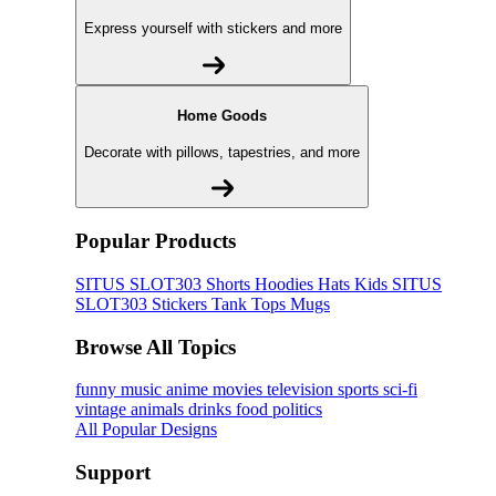
Express yourself with stickers and more
Home Goods
Decorate with pillows, tapestries, and more
Popular Products
SITUS SLOT303
Shorts
Hoodies
Hats
Kids SITUS
SLOT303
Stickers
Tank Tops
Mugs
Browse All Topics
funny
music
anime
movies
television
sports
sci-fi
vintage
animals
drinks
food
politics
All Popular Designs
Support