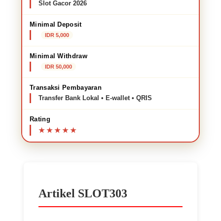
Slot Gacor 2026
Minimal Deposit
IDR 5,000
Minimal Withdraw
IDR 50,000
Transaksi Pembayaran
Transfer Bank Lokal • E-wallet • QRIS
Rating
Artikel SLOT303