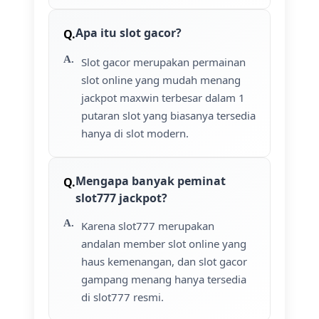
Apa itu slot gacor?
Slot gacor merupakan permainan
slot online yang mudah menang
jackpot maxwin terbesar dalam 1
putaran slot yang biasanya tersedia
hanya di slot modern.
Mengapa banyak peminat
slot777 jackpot?
Karena slot777 merupakan
andalan member slot online yang
haus kemenangan, dan slot gacor
gampang menang hanya tersedia
di slot777 resmi.