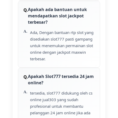
Apakah ada bantuan untuk
mendapatkan slot jackpot
terbesar?
Ada, Dengan bantuan rtp slot yang
disediakan slot777 pasti gampang
untuk menemukan permainan slot
online dengan jackpot maxwin
terbesar.
Apakah Slot777 tersedia 24 jam
online?
tersedia, slot777 didukung oleh cs
online jual303 yang sudah
profesional untuk membantu
pelanggan 24 jam online jika ada