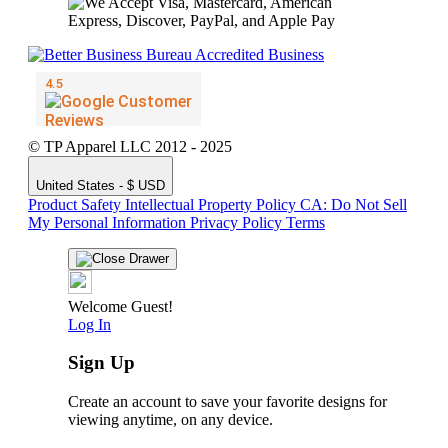
© TP Apparel LLC 2012 - 2025
United States - $ USD
Product Safety
Intellectual Property Policy
CA: Do Not Sell
My Personal Information
Privacy Policy
Terms
Welcome Guest!
Log In
Sign Up
Create an account to save your favorite designs for
viewing anytime, on any device.