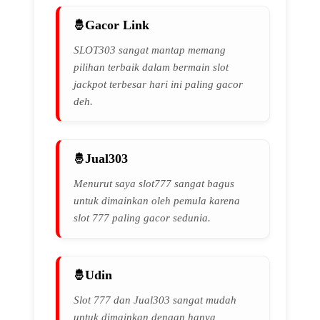
Gacor Link
SLOT303 sangat mantap memang
pilihan terbaik dalam bermain slot
jackpot terbesar hari ini paling gacor
deh.
Jual303
Menurut saya slot777 sangat bagus
untuk dimainkan oleh pemula karena
slot 777 paling gacor sedunia.
Udin
Slot 777 dan Jual303 sangat mudah
untuk dimainkan dengan hanya