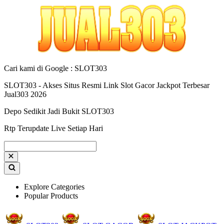
Cari kami di Google : SLOT303
SLOT303 - Akses Situs Resmi Link Slot Gacor Jackpot Terbesar
Jual303 2026
Depo Sedikit Jadi Bukit SLOT303
Rtp Terupdate Live Setiap Hari
Explore Categories
Popular Products