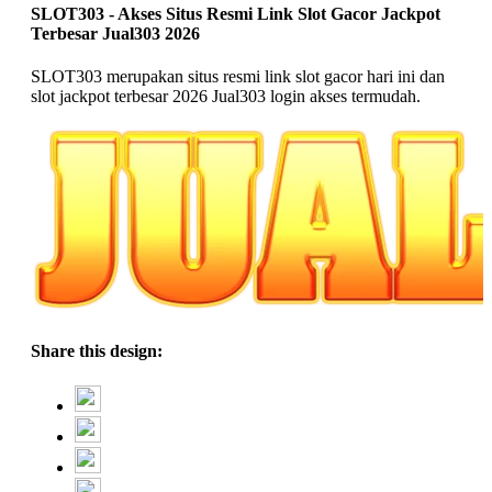
SLOT303 - Akses Situs Resmi Link Slot Gacor Jackpot
Terbesar Jual303 2026
SLOT303 merupakan situs resmi link slot gacor hari ini dan
slot jackpot terbesar 2026 Jual303 login akses termudah.
Share this design: