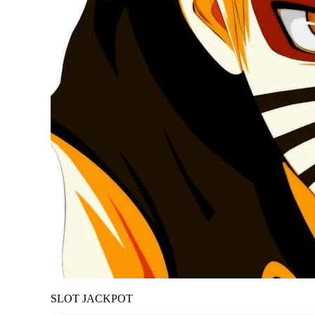
SLOT JACKPOT