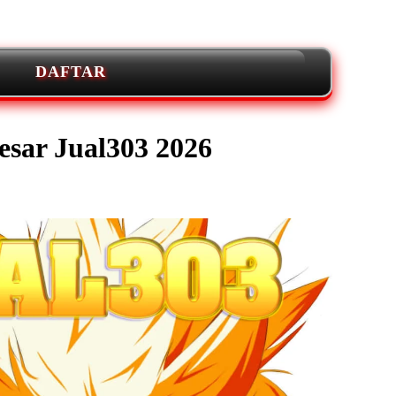
DAFTAR
esar Jual303 2026