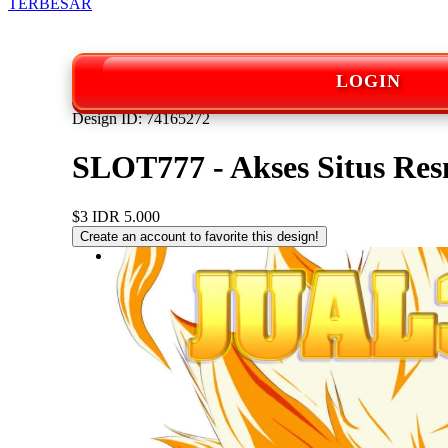
TERBESAR
LOGIN
Design ID: 74165272
SLOT777 - Akses Situs Res
$3
IDR 5.000
Create an account to favorite this design!