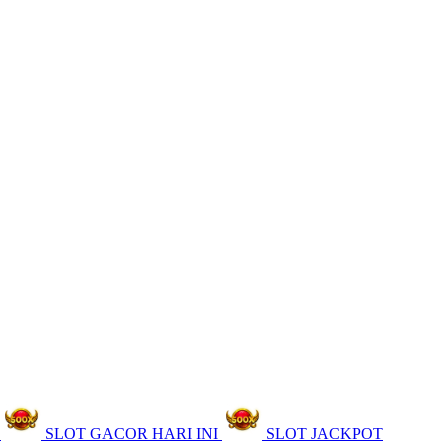
SLOT GACOR HARI INI
SLOT JACKPOT