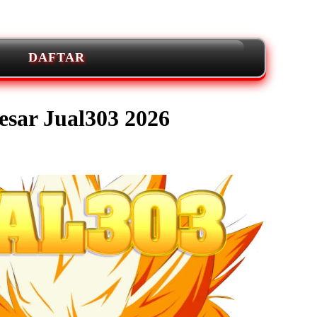
DAFTAR
esar Jual303 2026