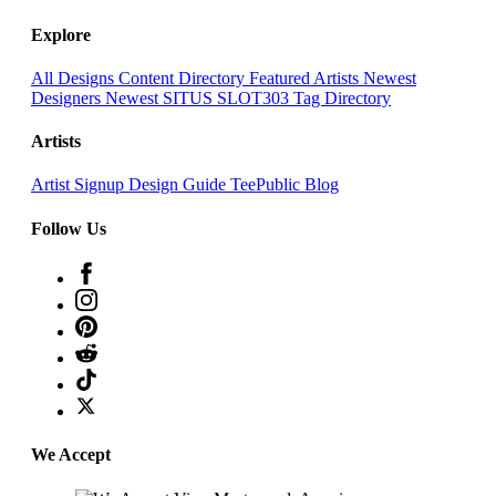
Explore
All Designs
Content Directory
Featured Artists
Newest
Designers
Newest SITUS SLOT303
Tag Directory
Artists
Artist Signup
Design Guide
TeePublic Blog
Follow Us
We Accept