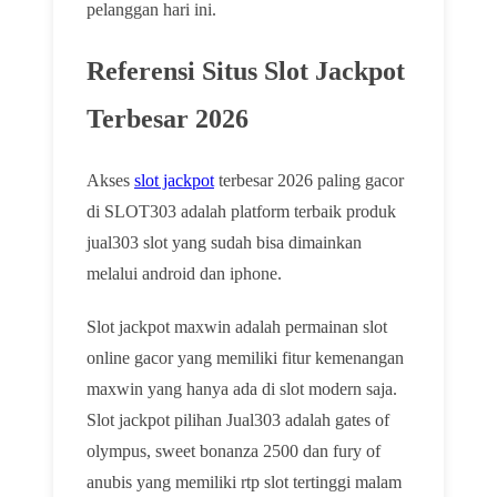
pelanggan hari ini.
Referensi Situs Slot Jackpot
Terbesar 2026
Akses
slot jackpot
terbesar 2026 paling gacor
di SLOT303 adalah platform terbaik produk
jual303 slot yang sudah bisa dimainkan
melalui android dan iphone.
Slot jackpot maxwin adalah permainan slot
online gacor yang memiliki fitur kemenangan
maxwin yang hanya ada di slot modern saja.
Slot jackpot pilihan Jual303 adalah gates of
olympus, sweet bonanza 2500 dan fury of
anubis yang memiliki rtp slot tertinggi malam