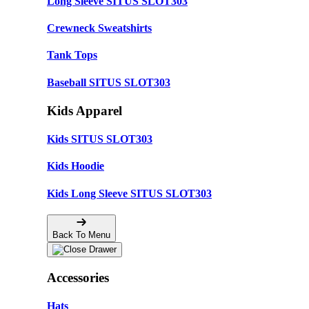
Long Sleeve SITUS SLOT303
Crewneck Sweatshirts
Tank Tops
Baseball SITUS SLOT303
Kids Apparel
Kids SITUS SLOT303
Kids Hoodie
Kids Long Sleeve SITUS SLOT303
Back To Menu
Accessories
Hats