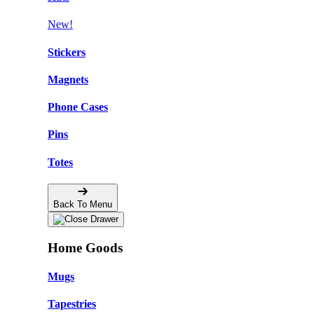
New!
Stickers
Magnets
Phone Cases
Pins
Totes
Back To Menu
Home Goods
Mugs
Tapestries