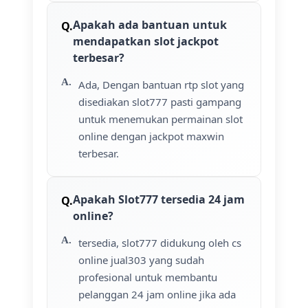
Apakah ada bantuan untuk
mendapatkan slot jackpot
terbesar?
Ada, Dengan bantuan rtp slot yang
disediakan slot777 pasti gampang
untuk menemukan permainan slot
online dengan jackpot maxwin
terbesar.
Apakah Slot777 tersedia 24 jam
online?
tersedia, slot777 didukung oleh cs
online jual303 yang sudah
profesional untuk membantu
pelanggan 24 jam online jika ada