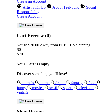
Create an Account
Artist Sign Up
About TeePublic
Social
Responsibility
Create Account
Cart Preview (0)
You're
$70.00
Away from
FREE US Shipping!
$0
$70
Your Cart is empty...
Discover something you'll love!
animals
anime
drinks
fantasy
food
funny
movies
sci-fi
sports
television
vintage
Shop Designs