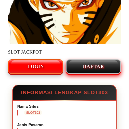
SLOT JACKPOT
LOGIN
DAFTAR
INFORMASI LENGKAP SLOT303
Nama Situs
SLOT303
Jenis Pasaran