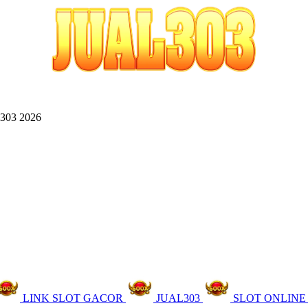
l303 2026
LINK SLOT GACOR
JUAL303
SLOT ONLINE