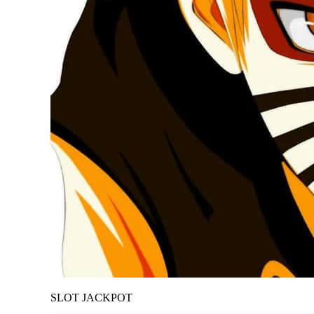
SLOT JACKPOT