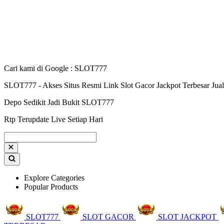
Cari kami di Google : SLOT777
SLOT777 - Akses Situs Resmi Link Slot Gacor Jackpot Terbesar Jua
Depo Sedikit Jadi Bukit SLOT777
Rtp Terupdate Live Setiap Hari
Explore Categories
Popular Products
SLOT777
SLOT GACOR
SLOT JACKPOT