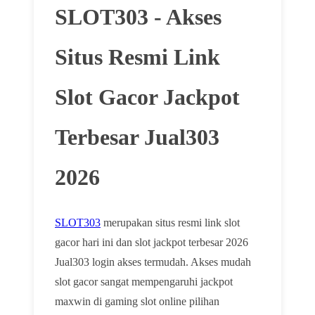
SLOT303 - Akses
Situs Resmi Link
Slot Gacor Jackpot
Terbesar Jual303
2026
SLOT303
merupakan situs resmi link slot
gacor hari ini dan slot jackpot terbesar 2026
Jual303 login akses termudah. Akses mudah
slot gacor sangat mempengaruhi jackpot
maxwin di gaming slot online pilihan