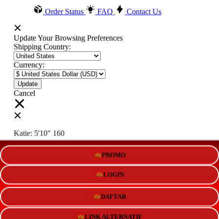
Order Status
FAQ
Contact Us
Update Your Browsing Preferences
Shipping Country:
Currency:
Cancel
Katie:
5'10"
160
PROMO
Select your person:
Male
Female
LOGIN
Height
Short
Med
Tall
DAFTAR
Weight
Slim
Avg
Heavy
LINK ALTERNATIF