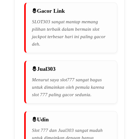
Gacor Link
SLOT303 sangat mantap memang
pilihan terbaik dalam bermain slot
jackpot terbesar hari ini paling gacor
deh.
Jual303
Menurut saya slot777 sangat bagus
untuk dimainkan oleh pemula karena
slot 777 paling gacor sedunia.
Udin
Slot 777 dan Jual303 sangat mudah
untuk dimainkan dengan hanya