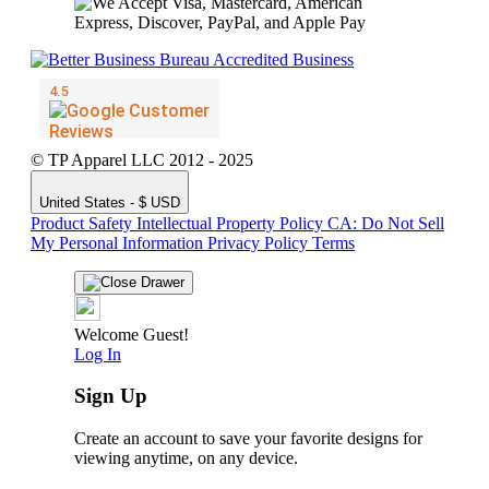
© TP Apparel LLC 2012 - 2025
United States - $ USD
Product Safety
Intellectual Property Policy
CA: Do Not Sell
My Personal Information
Privacy Policy
Terms
Welcome Guest!
Log In
Sign Up
Create an account to save your favorite designs for
viewing anytime, on any device.