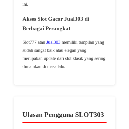
ini.
Akses Slot Gacor Jual303 di
Berbagai Perangkat
Slot777 atau
Jual303
memiliki tampilan yang
sudah sangat baik atau elegan yang
merupakan update dari slot klasik yang sering
dimainkan di masa lalu.
Ulasan Pengguna SLOT303