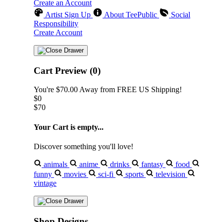
Create an Account
Artist Sign Up
About TeePublic
Social
Responsibility
Create Account
Cart Preview (0)
You're
$70.00
Away from
FREE US Shipping!
$0
$70
Your Cart is empty...
Discover something you'll love!
animals
anime
drinks
fantasy
food
funny
movies
sci-fi
sports
television
vintage
Shop Designs