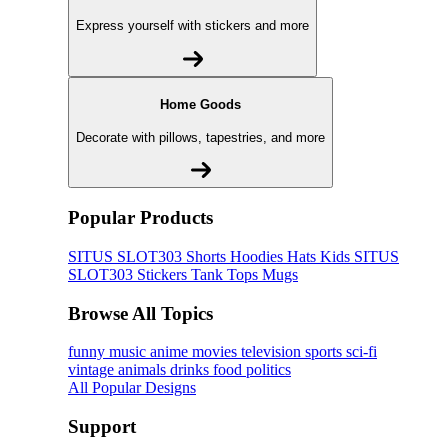
Express yourself with stickers and more
Home Goods
Decorate with pillows, tapestries, and more
Popular Products
SITUS SLOT303
Shorts
Hoodies
Hats
Kids SITUS
SLOT303
Stickers
Tank Tops
Mugs
Browse All Topics
funny
music
anime
movies
television
sports
sci-fi
vintage
animals
drinks
food
politics
All Popular Designs
Support