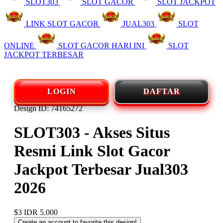
SLOT303
SLOT GACOR
SLOT JACKPOT
LINK SLOT GACOR
JUAL303
SLOT
ONLINE
SLOT GACOR HARI INI
SLOT
JACKPOT TERBESAR
LOGIN
DAFTAR
Design ID: 74165272
SLOT303 - Akses Situs
Resmi Link Slot Gacor
Jackpot Terbesar Jual303
2026
$3
IDR 5.000
Create an account to favorite this design!