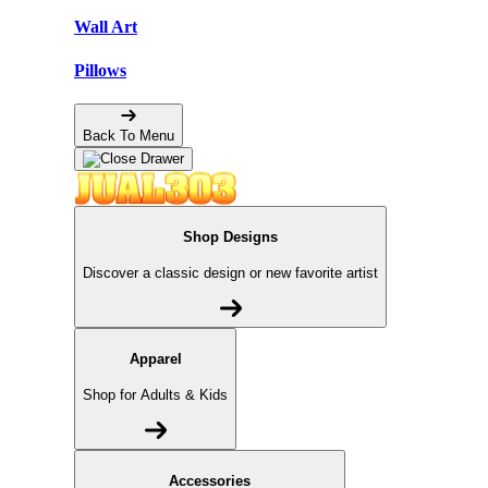
Wall Art
Pillows
Back To Menu
Shop Designs
Discover a classic design or new favorite artist
Apparel
Shop for Adults & Kids
Accessories