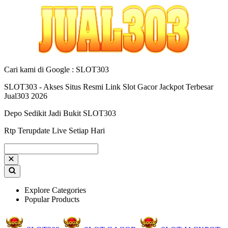
Cari kami di Google : SLOT303
SLOT303 - Akses Situs Resmi Link Slot Gacor Jackpot Terbesar
Jual303 2026
Depo Sedikit Jadi Bukit SLOT303
Rtp Terupdate Live Setiap Hari
Explore Categories
Popular Products