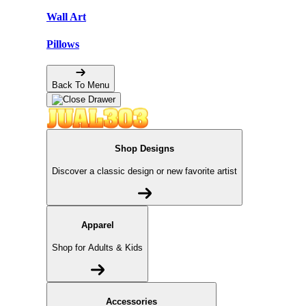
Wall Art
Pillows
Back To Menu
Shop Designs
Discover a classic design or new favorite artist
Apparel
Shop for Adults & Kids
Accessories