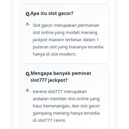
Apa itu slot gacor?
Slot gacor merupakan permainan
slot online yang mudah menang
jackpot maxwin terbesar dalam 1
putaran slot yang biasanya tersedia
hanya di slot modern.
Mengapa banyak peminat
slot777 jackpot?
Karena slot777 merupakan
andalan member slot online yang
haus kemenangan, dan slot gacor
gampang menang hanya tersedia
di slot777 resmi.