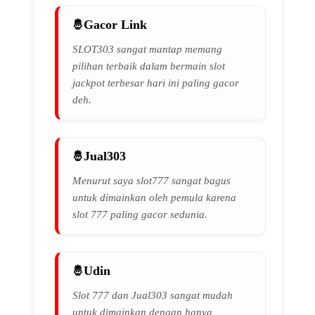
Gacor Link
SLOT303 sangat mantap memang
pilihan terbaik dalam bermain slot
jackpot terbesar hari ini paling gacor
deh.
Jual303
Menurut saya slot777 sangat bagus
untuk dimainkan oleh pemula karena
slot 777 paling gacor sedunia.
Udin
Slot 777 dan Jual303 sangat mudah
untuk dimainkan dengan hanya