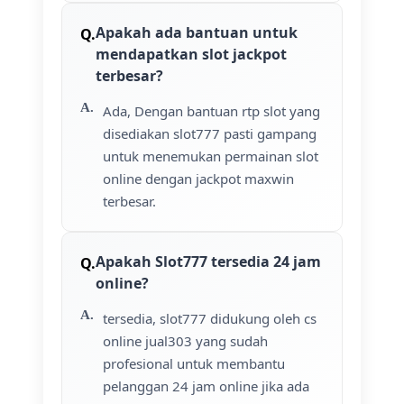
Apakah ada bantuan untuk
mendapatkan slot jackpot
terbesar?
Ada, Dengan bantuan rtp slot yang
disediakan slot777 pasti gampang
untuk menemukan permainan slot
online dengan jackpot maxwin
terbesar.
Apakah Slot777 tersedia 24 jam
online?
tersedia, slot777 didukung oleh cs
online jual303 yang sudah
profesional untuk membantu
pelanggan 24 jam online jika ada