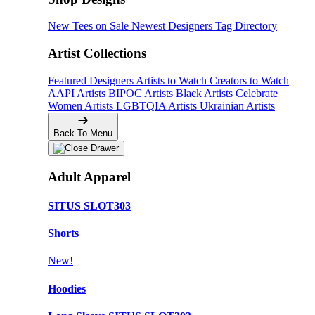
New Tees on Sale
Newest Designers
Tag Directory
Artist Collections
Featured Designers
Artists to Watch
Creators to Watch
AAPI Artists
BIPOC Artists
Black Artists
Celebrate
Women Artists
LGBTQIA Artists
Ukrainian Artists
Back To Menu
Adult Apparel
SITUS SLOT303
Shorts
New!
Hoodies