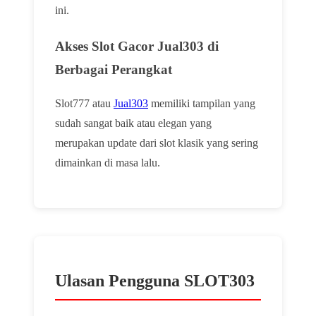
ini.
Akses Slot Gacor Jual303 di
Berbagai Perangkat
Slot777 atau
Jual303
memiliki tampilan yang
sudah sangat baik atau elegan yang
merupakan update dari slot klasik yang sering
dimainkan di masa lalu.
Ulasan Pengguna SLOT303