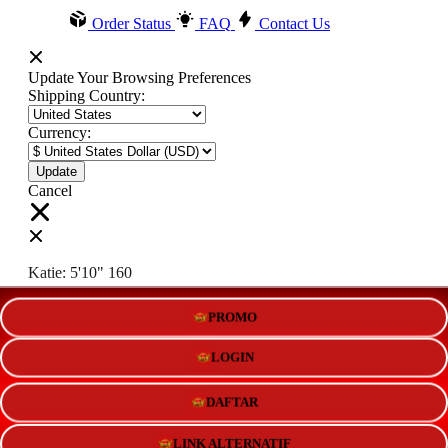
Order Status
FAQ
Contact Us
Update Your Browsing Preferences
Shipping Country:
Currency:
Cancel
Katie:
5'10"
160
PROMO
Select your person:
Male
Female
LOGIN
Height
Short
Med
Tall
DAFTAR
Weight
Slim
Avg
Heavy
LINK ALTERNATIF