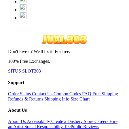
Don't love it? We'll fix it. For free.
100% Free Exchanges.
SITUS SLOT303
Support
Order Status
Contact Us
Coupon Codes
FAQ
Free Shipping
Refunds & Returns
Shipping Info
Size Chart
About Us
About Us
Accessibility
Create a Dashery Store
Careers
Hire
an Artist
Social Responsibility
TeePublic Reviews