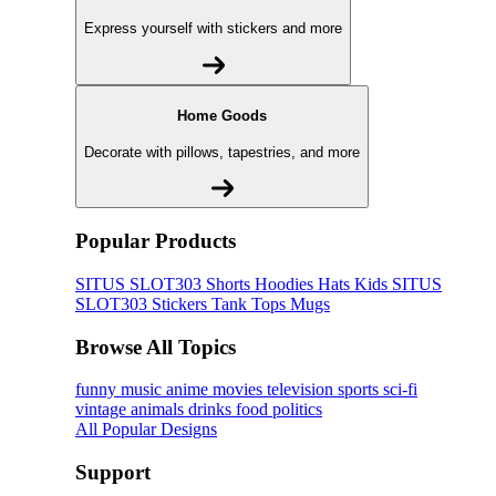
Express yourself with stickers and more
Home Goods
Decorate with pillows, tapestries, and more
Popular Products
SITUS SLOT303
Shorts
Hoodies
Hats
Kids SITUS
SLOT303
Stickers
Tank Tops
Mugs
Browse All Topics
funny
music
anime
movies
television
sports
sci-fi
vintage
animals
drinks
food
politics
All Popular Designs
Support