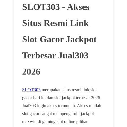
SLOT303 - Akses
Situs Resmi Link
Slot Gacor Jackpot
Terbesar Jual303
2026
SLOT303
merupakan situs resmi link slot
gacor hari ini dan slot jackpot terbesar 2026
Jual303 login akses termudah. Akses mudah
slot gacor sangat mempengaruhi jackpot
maxwin di gaming slot online pilihan