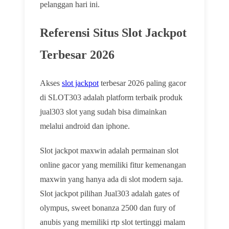
pelanggan hari ini.
Referensi Situs Slot Jackpot
Terbesar 2026
Akses
slot jackpot
terbesar 2026 paling gacor
di SLOT303 adalah platform terbaik produk
jual303 slot yang sudah bisa dimainkan
melalui android dan iphone.
Slot jackpot maxwin adalah permainan slot
online gacor yang memiliki fitur kemenangan
maxwin yang hanya ada di slot modern saja.
Slot jackpot pilihan Jual303 adalah gates of
olympus, sweet bonanza 2500 dan fury of
anubis yang memiliki rtp slot tertinggi malam