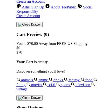
Create an Account
Artist Sign Up
About TeePublic
Social
Responsibility
Create Account
Cart Preview (0)
You're
$70.00
Away from
FREE US Shipping!
$0
$70
Your Cart is empty...
Discover something you'll love!
animals
anime
drinks
fantasy
food
funny
movies
sci-fi
sports
television
vintage
Shop Designs