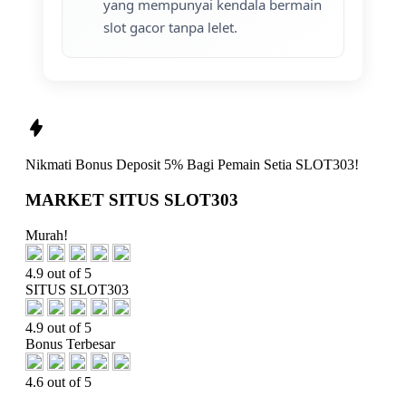
yang mempunyai kendala bermain
slot gacor tanpa lelet.
Nikmati
Bonus Deposit 5%
Bagi Pemain Setia
SLOT303!
MARKET SITUS SLOT303
Murah!
4.9 out of 5
SITUS SLOT303
4.9 out of 5
Bonus Terbesar
4.6 out of 5