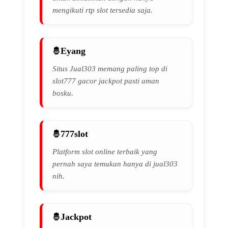
mengikuti rtp slot tersedia saja.
Eyang
Situs Jual303 memang paling top di
slot777 gacor jackpot pasti aman
bosku.
777slot
Platform slot online terbaik yang
pernah saya temukan hanya di jual303
nih.
Jackpot