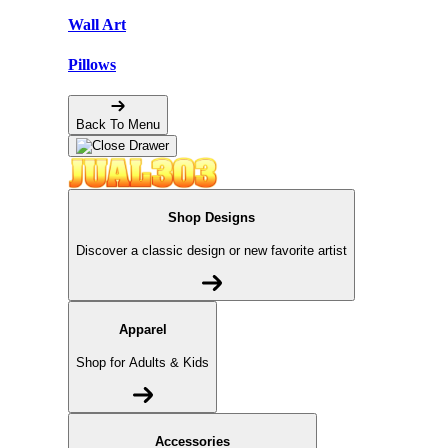
Wall Art
Pillows
Back To Menu
Shop Designs
Discover a classic design or new favorite artist
Apparel
Shop for Adults & Kids
Accessories