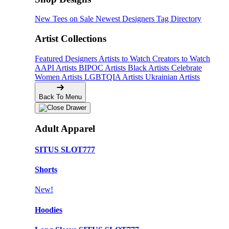
New Tees on Sale
Newest Designers
Tag Directory
Artist Collections
Featured Designers
Artists to Watch
Creators to Watch
AAPI Artists
BIPOC Artists
Black Artists
Celebrate
Women Artists
LGBTQIA Artists
Ukrainian Artists
Back To Menu
Adult Apparel
SITUS SLOT777
Shorts
New!
Hoodies