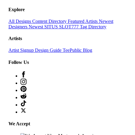
Explore
All Designs
Content Directory
Featured Artists
Newest
Designers
Newest SITUS SLOT777
Tag Directory
Artists
Artist Signup
Design Guide
TeePublic Blog
Follow Us
We Accept