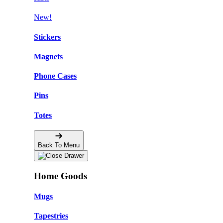
New!
Stickers
Magnets
Phone Cases
Pins
Totes
Back To Menu
Home Goods
Mugs
Tapestries