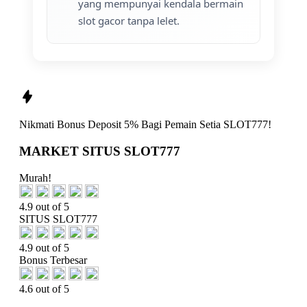
yang mempunyai kendala bermain
slot gacor tanpa lelet.
Nikmati
Bonus Deposit 5%
Bagi Pemain Setia
SLOT777!
MARKET SITUS SLOT777
Murah!
4.9 out of 5
SITUS SLOT777
4.9 out of 5
Bonus Terbesar
4.6 out of 5