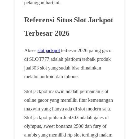
pelanggan hari ini.
Referensi Situs Slot Jackpot
Terbesar 2026
Akses
slot jackpot
terbesar 2026 paling gacor
di SLOT777 adalah platform terbaik produk
jual303 slot yang sudah bisa dimainkan
melalui android dan iphone.
Slot jackpot maxwin adalah permainan slot
online gacor yang memiliki fitur kemenangan
maxwin yang hanya ada di slot modern saja.
Slot jackpot pilihan Jual303 adalah gates of
olympus, sweet bonanza 2500 dan fury of
anubis yang memiliki rtp slot tertinggi malam