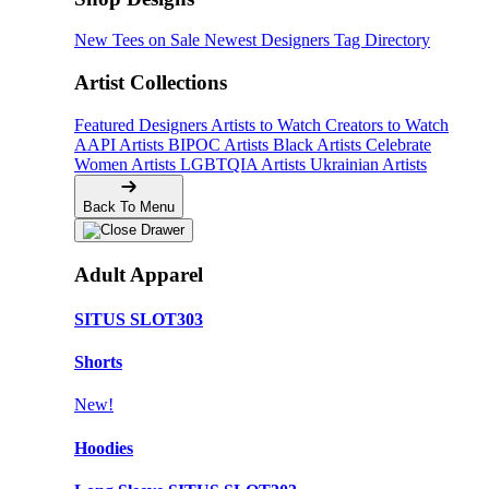
New Tees on Sale
Newest Designers
Tag Directory
Artist Collections
Featured Designers
Artists to Watch
Creators to Watch
AAPI Artists
BIPOC Artists
Black Artists
Celebrate
Women Artists
LGBTQIA Artists
Ukrainian Artists
Back To Menu
Adult Apparel
SITUS SLOT303
Shorts
New!
Hoodies