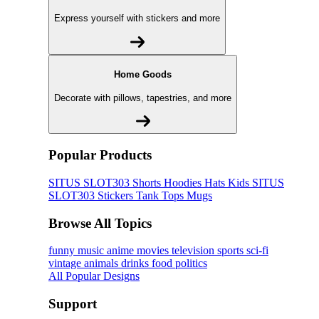
Express yourself with stickers and more
Home Goods
Decorate with pillows, tapestries, and more
Popular Products
SITUS SLOT303
Shorts
Hoodies
Hats
Kids SITUS
SLOT303
Stickers
Tank Tops
Mugs
Browse All Topics
funny
music
anime
movies
television
sports
sci-fi
vintage
animals
drinks
food
politics
All Popular Designs
Support