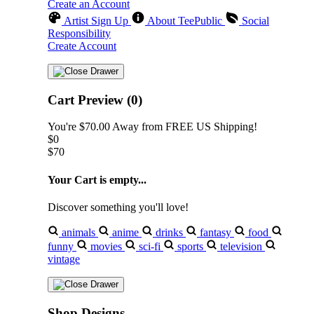
Create an Account
Artist Sign Up
About TeePublic
Social
Responsibility
Create Account
Cart Preview (0)
You're
$70.00
Away from
FREE US Shipping!
$0
$70
Your Cart is empty...
Discover something you'll love!
animals
anime
drinks
fantasy
food
funny
movies
sci-fi
sports
television
vintage
Shop Designs