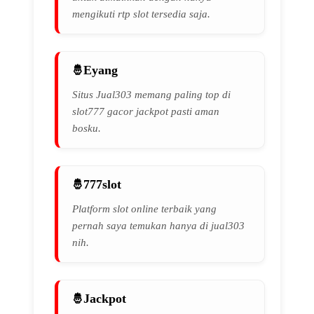
mengikuti rtp slot tersedia saja.
Eyang
Situs Jual303 memang paling top di
slot777 gacor jackpot pasti aman
bosku.
777slot
Platform slot online terbaik yang
pernah saya temukan hanya di jual303
nih.
Jackpot