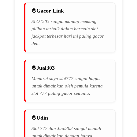
Gacor Link
SLOT303 sangat mantap memang
pilihan terbaik dalam bermain slot
jackpot terbesar hari ini paling gacor
deh.
Jual303
Menurut saya slot777 sangat bagus
untuk dimainkan oleh pemula karena
slot 777 paling gacor sedunia.
Udin
Slot 777 dan Jual303 sangat mudah
untuk dimainkan dengan hanya