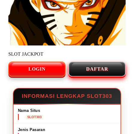
SLOT JACKPOT
LOGIN
DAFTAR
INFORMASI LENGKAP SLOT303
Nama Situs
SLOT303
Jenis Pasaran