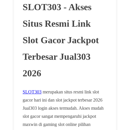
SLOT303 - Akses
Situs Resmi Link
Slot Gacor Jackpot
Terbesar Jual303
2026
SLOT303
merupakan situs resmi link slot
gacor hari ini dan slot jackpot terbesar 2026
Jual303 login akses termudah. Akses mudah
slot gacor sangat mempengaruhi jackpot
maxwin di gaming slot online pilihan