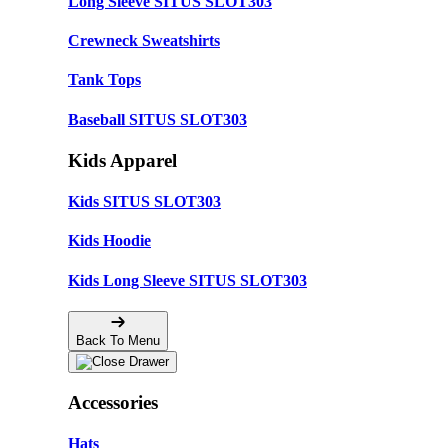
Long Sleeve SITUS SLOT303
Crewneck Sweatshirts
Tank Tops
Baseball SITUS SLOT303
Kids Apparel
Kids SITUS SLOT303
Kids Hoodie
Kids Long Sleeve SITUS SLOT303
Back To Menu
Accessories
Hats