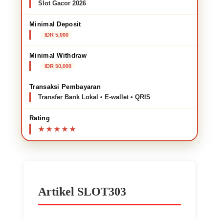
Slot Gacor 2026
Minimal Deposit
IDR 5,000
Minimal Withdraw
IDR 50,000
Transaksi Pembayaran
Transfer Bank Lokal • E-wallet • QRIS
Rating
Artikel SLOT303