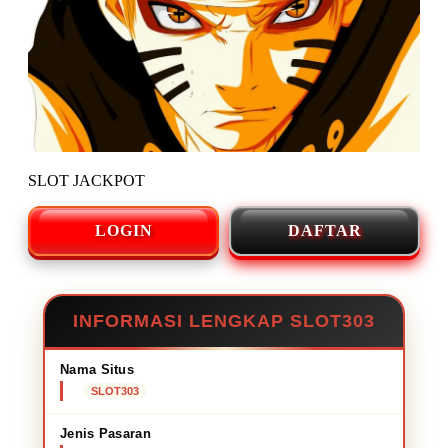
SLOT JACKPOT
LOGIN
DAFTAR
INFORMASI LENGKAP SLOT303
Nama Situs
SLOT303
Jenis Pasaran