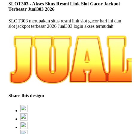
SLOT303 - Akses Situs Resmi Link Slot Gacor Jackpot
Terbesar Jual303 2026
SLOT303 merupakan situs resmi link slot gacor hari ini dan
slot jackpot terbesar 2026 Jual303 login akses termudah.
Share this design: