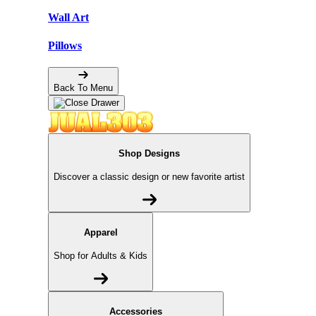
Wall Art
Pillows
Back To Menu
Shop Designs
Discover a classic design or new favorite artist
Apparel
Shop for Adults & Kids
Accessories