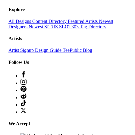
Explore
All Designs
Content Directory
Featured Artists
Newest
Designers
Newest SITUS SLOT303
Tag Directory
Artists
Artist Signup
Design Guide
TeePublic Blog
Follow Us
We Accept