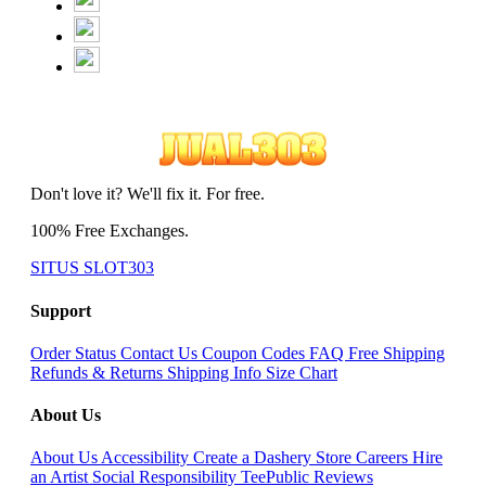
Don't love it? We'll fix it. For free.
100% Free Exchanges.
SITUS SLOT303
Support
Order Status
Contact Us
Coupon Codes
FAQ
Free Shipping
Refunds & Returns
Shipping Info
Size Chart
About Us
About Us
Accessibility
Create a Dashery Store
Careers
Hire
an Artist
Social Responsibility
TeePublic Reviews