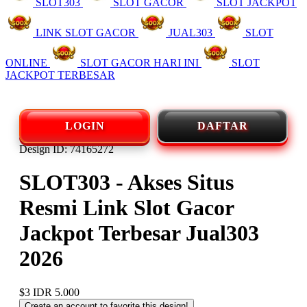
SLOT303
SLOT GACOR
SLOT JACKPOT
LINK SLOT GACOR
JUAL303
SLOT
ONLINE
SLOT GACOR HARI INI
SLOT
JACKPOT TERBESAR
LOGIN
DAFTAR
Design ID: 74165272
SLOT303 - Akses Situs
Resmi Link Slot Gacor
Jackpot Terbesar Jual303
2026
$3
IDR 5.000
Create an account to favorite this design!