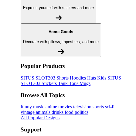
Express yourself with stickers and more
Home Goods
Decorate with pillows, tapestries, and more
Popular Products
SITUS SLOT303
Shorts
Hoodies
Hats
Kids SITUS
SLOT303
Stickers
Tank Tops
Mugs
Browse All Topics
funny
music
anime
movies
television
sports
sci-fi
vintage
animals
drinks
food
politics
All Popular Designs
Support