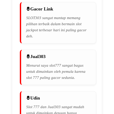
Gacor Link
SLOT303 sangat mantap memang
pilihan terbaik dalam bermain slot
jackpot terbesar hari ini paling gacor
deh.
Jual303
Menurut saya slot777 sangat bagus
untuk dimainkan oleh pemula karena
slot 777 paling gacor sedunia.
Udin
Slot 777 dan Jual303 sangat mudah
untuk dimainkan dengan hanya