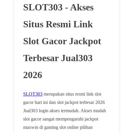
SLOT303 - Akses
Situs Resmi Link
Slot Gacor Jackpot
Terbesar Jual303
2026
SLOT303
merupakan situs resmi link slot
gacor hari ini dan slot jackpot terbesar 2026
Jual303 login akses termudah. Akses mudah
slot gacor sangat mempengaruhi jackpot
maxwin di gaming slot online pilihan