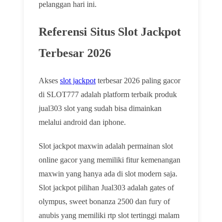
pelanggan hari ini.
Referensi Situs Slot Jackpot
Terbesar 2026
Akses
slot jackpot
terbesar 2026 paling gacor
di SLOT777 adalah platform terbaik produk
jual303 slot yang sudah bisa dimainkan
melalui android dan iphone.
Slot jackpot maxwin adalah permainan slot
online gacor yang memiliki fitur kemenangan
maxwin yang hanya ada di slot modern saja.
Slot jackpot pilihan Jual303 adalah gates of
olympus, sweet bonanza 2500 dan fury of
anubis yang memiliki rtp slot tertinggi malam