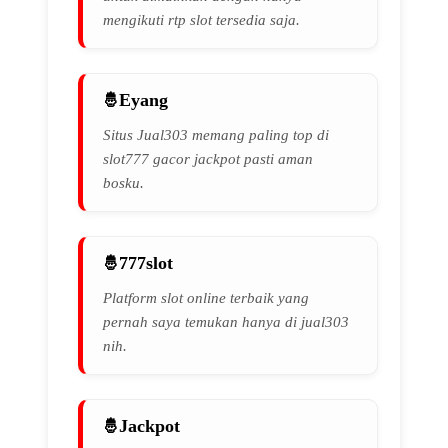
mengikuti rtp slot tersedia saja.
Eyang
Situs Jual303 memang paling top di
slot777 gacor jackpot pasti aman
bosku.
777slot
Platform slot online terbaik yang
pernah saya temukan hanya di jual303
nih.
Jackpot