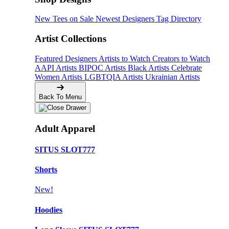
New Tees on Sale
Newest Designers
Tag Directory
Artist Collections
Featured Designers
Artists to Watch
Creators to Watch
AAPI Artists
BIPOC Artists
Black Artists
Celebrate
Women Artists
LGBTQIA Artists
Ukrainian Artists
Back To Menu
Adult Apparel
SITUS SLOT777
Shorts
New!
Hoodies