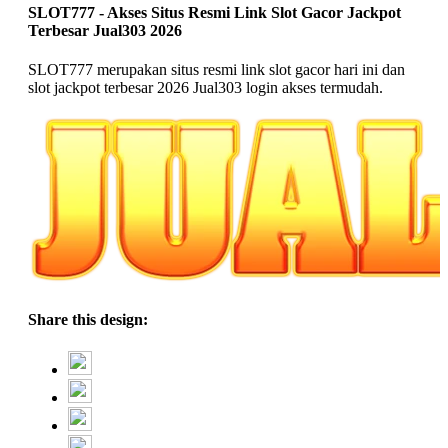
SLOT777 - Akses Situs Resmi Link Slot Gacor Jackpot
Terbesar Jual303 2026
SLOT777 merupakan situs resmi link slot gacor hari ini dan
slot jackpot terbesar 2026 Jual303 login akses termudah.
Share this design: