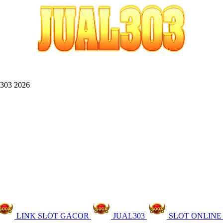
l303 2026
LINK SLOT GACOR
JUAL303
SLOT ONLINE