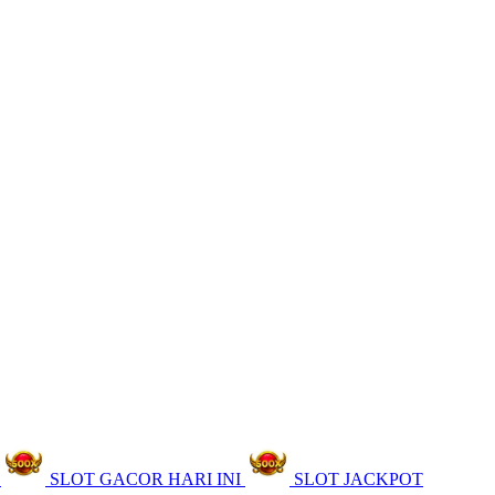
SLOT GACOR HARI INI
SLOT JACKPOT