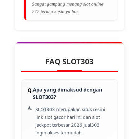
Sangat gampang menang slot online
777 terima kasih ya bos.
FAQ SLOT303
Apa yang dimaksud dengan
SLOT303?
SLOT303 merupakan situs resmi
link slot gacor hari ini dan slot
jackpot terbesar 2026 Jual303
login akses termudah.