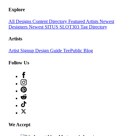
Explore
All Designs
Content Directory
Featured Artists
Newest
Designers
Newest SITUS SLOT303
Tag Directory
Artists
Artist Signup
Design Guide
TeePublic Blog
Follow Us
We Accept