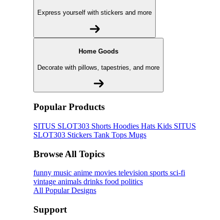
Express yourself with stickers and more
Home Goods
Decorate with pillows, tapestries, and more
Popular Products
SITUS SLOT303
Shorts
Hoodies
Hats
Kids SITUS
SLOT303
Stickers
Tank Tops
Mugs
Browse All Topics
funny
music
anime
movies
television
sports
sci-fi
vintage
animals
drinks
food
politics
All Popular Designs
Support