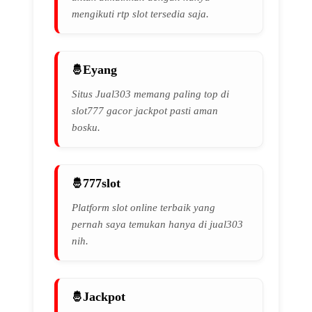
mengikuti rtp slot tersedia saja.
Eyang
Situs Jual303 memang paling top di
slot777 gacor jackpot pasti aman
bosku.
777slot
Platform slot online terbaik yang
pernah saya temukan hanya di jual303
nih.
Jackpot