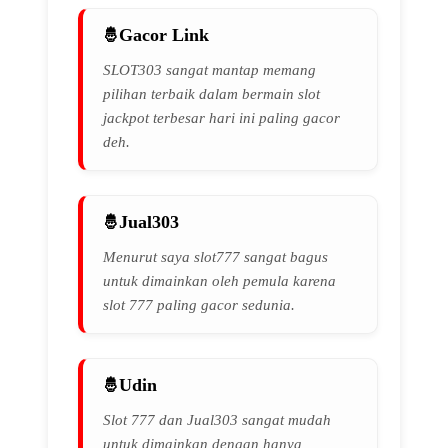
Gacor Link
SLOT303 sangat mantap memang
pilihan terbaik dalam bermain slot
jackpot terbesar hari ini paling gacor
deh.
Jual303
Menurut saya slot777 sangat bagus
untuk dimainkan oleh pemula karena
slot 777 paling gacor sedunia.
Udin
Slot 777 dan Jual303 sangat mudah
untuk dimainkan dengan hanya