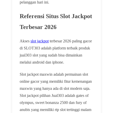
pelanggan hari ini.
Referensi Situs Slot Jackpot
Terbesar 2026
Akses
slot jackpot
terbesar 2026 paling gacor
di SLOT303 adalah platform terbaik produk
jual303 slot yang sudah bisa dimainkan
melalui android dan iphone.
Slot jackpot maxwin adalah permainan slot
online gacor yang memiliki fitur kemenangan
maxwin yang hanya ada di slot modern saja.
Slot jackpot pilihan Jual303 adalah gates of
olympus, sweet bonanza 2500 dan fury of
anubis yang memiliki rtp slot tertinggi malam