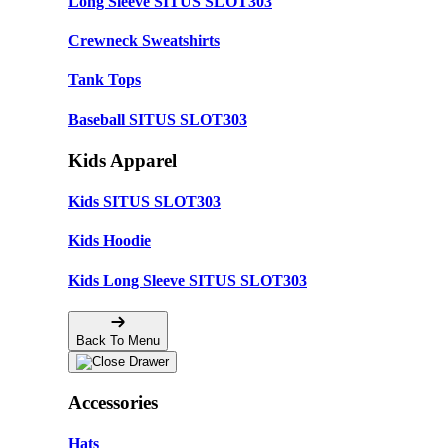
Long Sleeve SITUS SLOT303
Crewneck Sweatshirts
Tank Tops
Baseball SITUS SLOT303
Kids Apparel
Kids SITUS SLOT303
Kids Hoodie
Kids Long Sleeve SITUS SLOT303
Back To Menu
Accessories
Hats