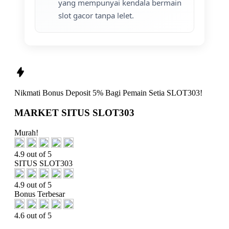
yang mempunyai kendala bermain
slot gacor tanpa lelet.
Nikmati
Bonus Deposit 5%
Bagi Pemain Setia
SLOT303!
MARKET SITUS SLOT303
Murah!
4.9 out of 5
SITUS SLOT303
4.9 out of 5
Bonus Terbesar
4.6 out of 5