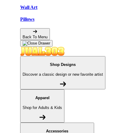
Wall Art
Pillows
Back To Menu
Shop Designs
Discover a classic design or new favorite artist
Apparel
Shop for Adults & Kids
Accessories