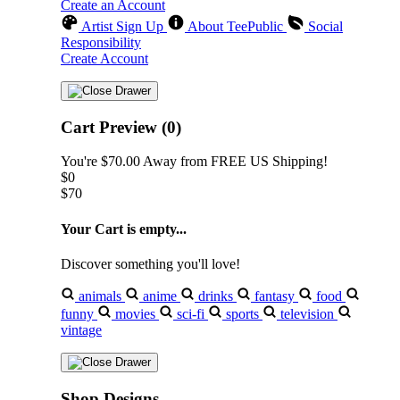
Create an Account
Artist Sign Up
About TeePublic
Social
Responsibility
Create Account
Cart Preview (0)
You're
$70.00
Away from
FREE US Shipping!
$0
$70
Your Cart is empty...
Discover something you'll love!
animals
anime
drinks
fantasy
food
funny
movies
sci-fi
sports
television
vintage
Shop Designs