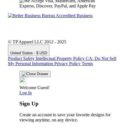
© TP Apparel LLC 2012 - 2025
United States - $ USD
Product Safety
Intellectual Property Policy
CA: Do Not Sell
My Personal Information
Privacy Policy
Terms
Welcome Guest!
Log In
Sign Up
Create an account to save your favorite designs for
viewing anytime, on any device.