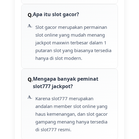
Apa itu slot gacor?
Slot gacor merupakan permainan
slot online yang mudah menang
jackpot maxwin terbesar dalam 1
putaran slot yang biasanya tersedia
hanya di slot modern.
Mengapa banyak peminat
slot777 jackpot?
Karena slot777 merupakan
andalan member slot online yang
haus kemenangan, dan slot gacor
gampang menang hanya tersedia
di slot777 resmi.