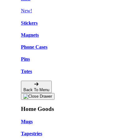
New!
Stickers
Magnets
Phone Cases
Pins
Totes
Back To Menu
Home Goods
Mugs
Tapestries