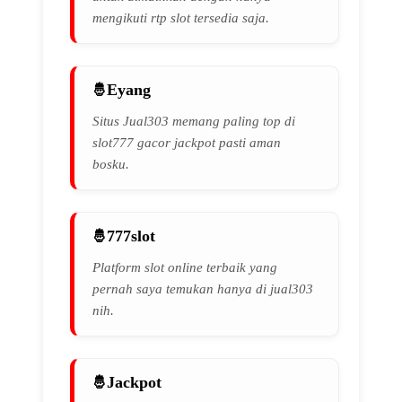
mengikuti rtp slot tersedia saja.
Eyang
Situs Jual303 memang paling top di
slot777 gacor jackpot pasti aman
bosku.
777slot
Platform slot online terbaik yang
pernah saya temukan hanya di jual303
nih.
Jackpot