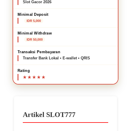
Slot Gacor 2026
Minimal Deposit
IDR 5,000
Minimal Withdraw
IDR 50,000
Transaksi Pembayaran
Transfer Bank Lokal • E-wallet • QRIS
Rating
Artikel SLOT777