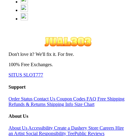
Don't love it? We'll fix it. For free.
100% Free Exchanges.
SITUS SLOT777
Support
Order Status
Contact Us
Coupon Codes
FAQ
Free Shipping
Refunds & Returns
Shipping Info
Size Chart
About Us
About Us
Accessibility
Create a Dashery Store
Careers
Hire
an Artist
Social Responsibility
TeePublic Reviews