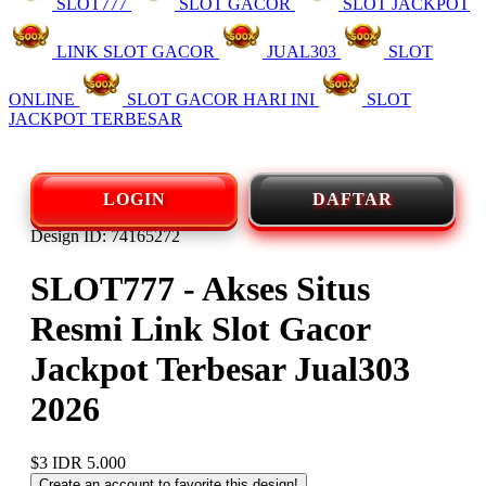
SLOT777
SLOT GACOR
SLOT JACKPOT
LINK SLOT GACOR
JUAL303
SLOT
ONLINE
SLOT GACOR HARI INI
SLOT
JACKPOT TERBESAR
LOGIN
DAFTAR
Design ID: 74165272
SLOT777 - Akses Situs
Resmi Link Slot Gacor
Jackpot Terbesar Jual303
2026
$3
IDR 5.000
Create an account to favorite this design!