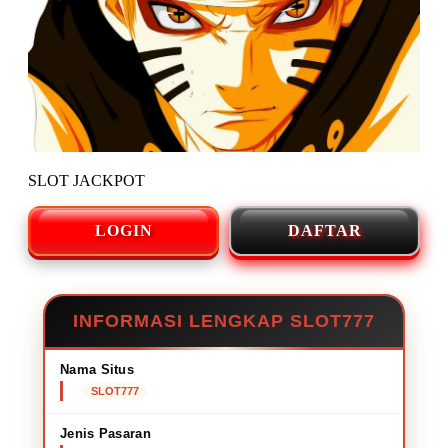
SLOT JACKPOT
LOGIN
DAFTAR
INFORMASI LENGKAP SLOT777
Nama Situs
SLOT777
Jenis Pasaran