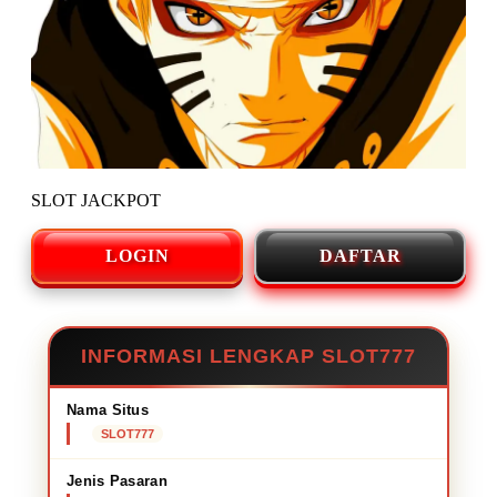
SLOT JACKPOT
LOGIN
DAFTAR
INFORMASI LENGKAP SLOT777
Nama Situs
SLOT777
Jenis Pasaran