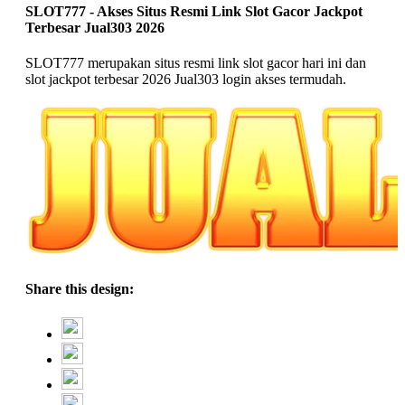
SLOT777 - Akses Situs Resmi Link Slot Gacor Jackpot
Terbesar Jual303 2026
SLOT777 merupakan situs resmi link slot gacor hari ini dan
slot jackpot terbesar 2026 Jual303 login akses termudah.
Share this design: