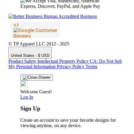
© TP Apparel LLC 2012 - 2025
United States - $ USD
Product Safety
Intellectual Property Policy
CA: Do Not Sell
My Personal Information
Privacy Policy
Terms
Welcome Guest!
Log In
Sign Up
Create an account to save your favorite designs for
viewing anytime, on any device.