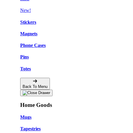
New!
Stickers
Magnets
Phone Cases
Pins
Totes
Back To Menu
Home Goods
Mugs
Tapestries