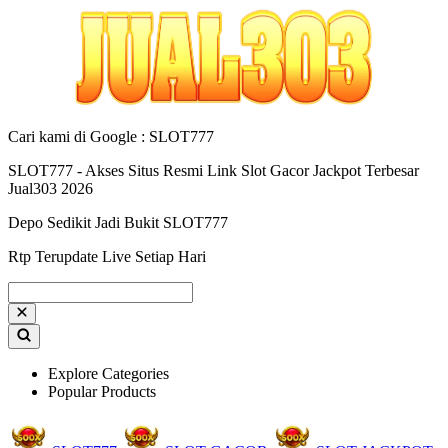
Cari kami di Google : SLOT777
SLOT777 - Akses Situs Resmi Link Slot Gacor Jackpot Terbesar
Jual303 2026
Depo Sedikit Jadi Bukit SLOT777
Rtp Terupdate Live Setiap Hari
Explore Categories
Popular Products