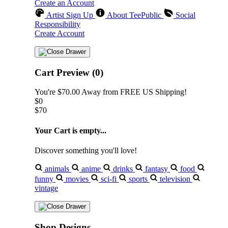
Create an Account
Artist Sign Up
About TeePublic
Social
Responsibility
Create Account
Cart Preview (0)
You're
$70.00
Away from
FREE US Shipping!
$0
$70
Your Cart is empty...
Discover something you'll love!
animals
anime
drinks
fantasy
food
funny
movies
sci-fi
sports
television
vintage
Shop Designs