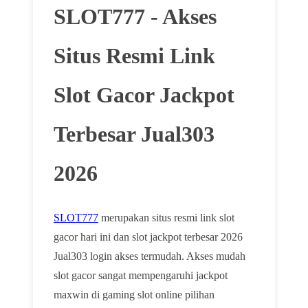
SLOT777 - Akses
Situs Resmi Link
Slot Gacor Jackpot
Terbesar Jual303
2026
SLOT777
merupakan situs resmi link slot
gacor hari ini dan slot jackpot terbesar 2026
Jual303 login akses termudah. Akses mudah
slot gacor sangat mempengaruhi jackpot
maxwin di gaming slot online pilihan