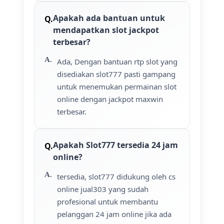
Apakah ada bantuan untuk
mendapatkan slot jackpot
terbesar?
Ada, Dengan bantuan rtp slot yang
disediakan slot777 pasti gampang
untuk menemukan permainan slot
online dengan jackpot maxwin
terbesar.
Apakah Slot777 tersedia 24 jam
online?
tersedia, slot777 didukung oleh cs
online jual303 yang sudah
profesional untuk membantu
pelanggan 24 jam online jika ada