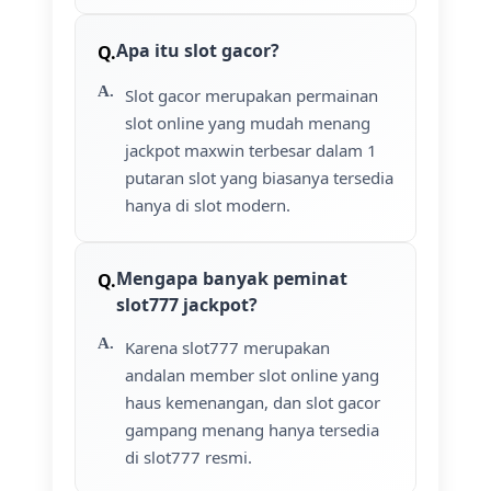
Apa itu slot gacor?
Slot gacor merupakan permainan
slot online yang mudah menang
jackpot maxwin terbesar dalam 1
putaran slot yang biasanya tersedia
hanya di slot modern.
Mengapa banyak peminat
slot777 jackpot?
Karena slot777 merupakan
andalan member slot online yang
haus kemenangan, dan slot gacor
gampang menang hanya tersedia
di slot777 resmi.