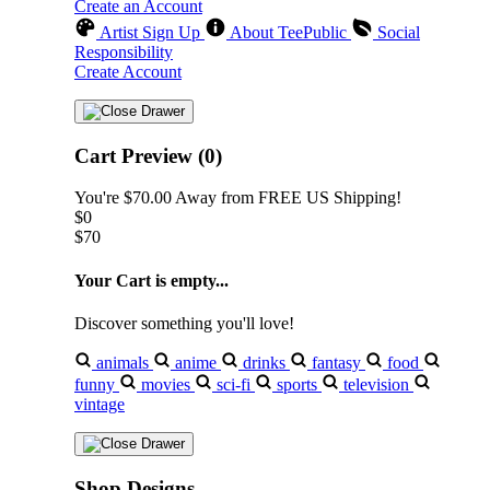
Create an Account
Artist Sign Up
About TeePublic
Social
Responsibility
Create Account
Cart Preview (0)
You're
$70.00
Away from
FREE US Shipping!
$0
$70
Your Cart is empty...
Discover something you'll love!
animals
anime
drinks
fantasy
food
funny
movies
sci-fi
sports
television
vintage
Shop Designs