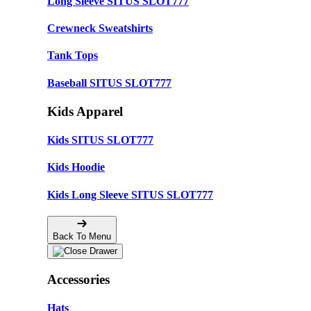
Long Sleeve SITUS SLOT777
Crewneck Sweatshirts
Tank Tops
Baseball SITUS SLOT777
Kids Apparel
Kids SITUS SLOT777
Kids Hoodie
Kids Long Sleeve SITUS SLOT777
Back To Menu
Accessories
Hats