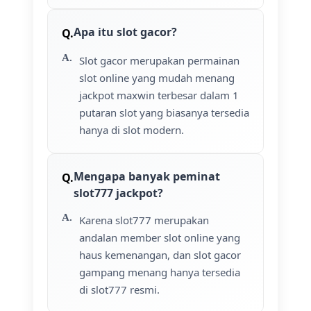
Apa itu slot gacor?
Slot gacor merupakan permainan
slot online yang mudah menang
jackpot maxwin terbesar dalam 1
putaran slot yang biasanya tersedia
hanya di slot modern.
Mengapa banyak peminat
slot777 jackpot?
Karena slot777 merupakan
andalan member slot online yang
haus kemenangan, dan slot gacor
gampang menang hanya tersedia
di slot777 resmi.