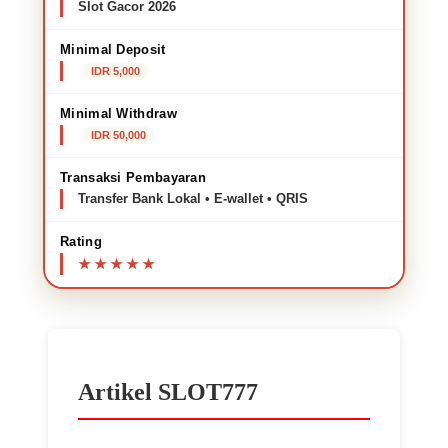
Slot Gacor 2026
Minimal Deposit
IDR 5,000
Minimal Withdraw
IDR 50,000
Transaksi Pembayaran
Transfer Bank Lokal • E-wallet • QRIS
Rating
Artikel SLOT777