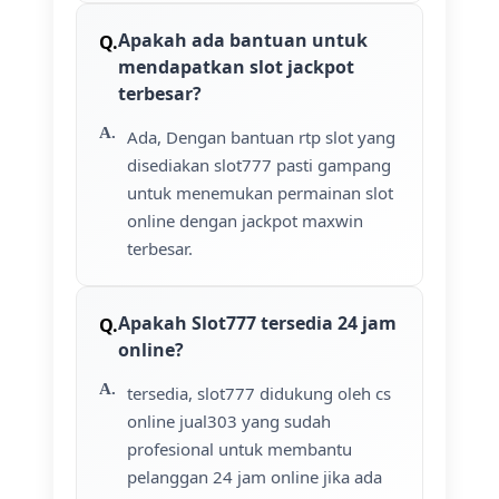
Apakah ada bantuan untuk
mendapatkan slot jackpot
terbesar?
Ada, Dengan bantuan rtp slot yang
disediakan slot777 pasti gampang
untuk menemukan permainan slot
online dengan jackpot maxwin
terbesar.
Apakah Slot777 tersedia 24 jam
online?
tersedia, slot777 didukung oleh cs
online jual303 yang sudah
profesional untuk membantu
pelanggan 24 jam online jika ada