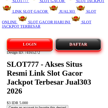
SLOT777
SLOT GACOR
SLOT JACKPOT
LINK SLOT GACOR
JUAL303
SLOT
ONLINE
SLOT GACOR HARI INI
SLOT
JACKPOT TERBESAR
LOGIN
DAFTAR
Design ID: 74165272
SLOT777 - Akses Situs
Resmi Link Slot Gacor
Jackpot Terbesar Jual303
2026
$3
IDR 5.000
Create an account to favorite this design!