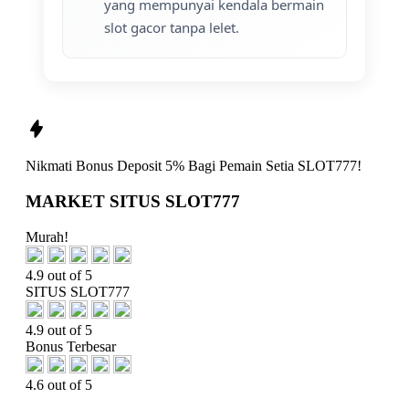
yang mempunyai kendala bermain
slot gacor tanpa lelet.
Nikmati
Bonus Deposit 5%
Bagi Pemain Setia
SLOT777!
MARKET SITUS SLOT777
Murah!
4.9 out of 5
SITUS SLOT777
4.9 out of 5
Bonus Terbesar
4.6 out of 5