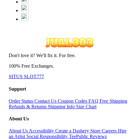
Don't love it? We'll fix it. For free.
100% Free Exchanges.
SITUS SLOT777
Support
Order Status
Contact Us
Coupon Codes
FAQ
Free Shipping
Refunds & Returns
Shipping Info
Size Chart
About Us
About Us
Accessibility
Create a Dashery Store
Careers
Hire
an Artist
Social Responsibility
TeePublic Reviews