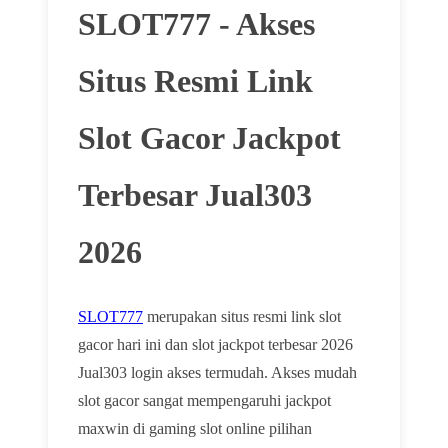
SLOT777 - Akses
Situs Resmi Link
Slot Gacor Jackpot
Terbesar Jual303
2026
SLOT777
merupakan situs resmi link slot
gacor hari ini dan slot jackpot terbesar 2026
Jual303 login akses termudah. Akses mudah
slot gacor sangat mempengaruhi jackpot
maxwin di gaming slot online pilihan