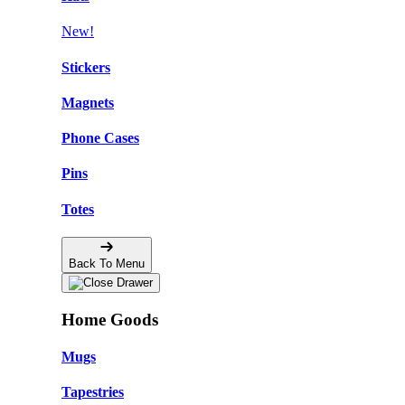
New!
Stickers
Magnets
Phone Cases
Pins
Totes
Back To Menu
Home Goods
Mugs
Tapestries