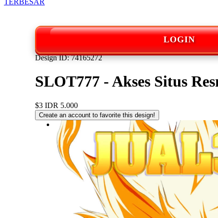
TERBESAR
LOGIN
Design ID: 74165272
SLOT777 - Akses Situs Res
$3
IDR 5.000
Create an account to favorite this design!