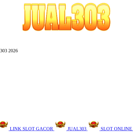
l303 2026
LINK SLOT GACOR
JUAL303
SLOT ONLINE