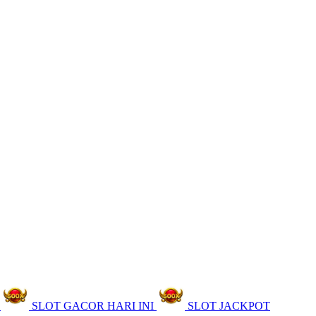
SLOT GACOR HARI INI
SLOT JACKPOT