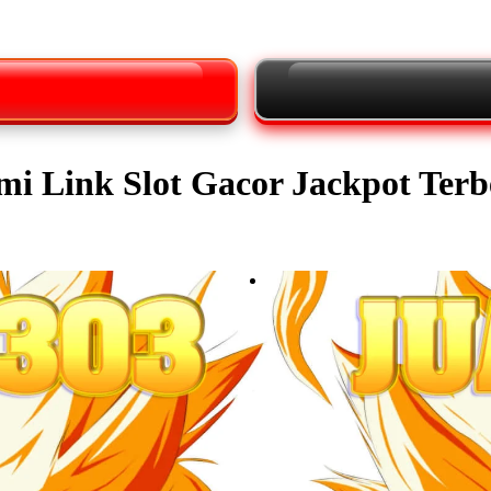
mi Link Slot Gacor Jackpot Terb