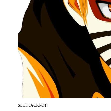
SLOT JACKPOT