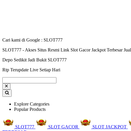
Cari kami di Google : SLOT777
SLOT777 - Akses Situs Resmi Link Slot Gacor Jackpot Terbesar Jua
Depo Sedikit Jadi Bukit SLOT777
Rtp Terupdate Live Setiap Hari
Explore Categories
Popular Products
SLOT777
SLOT GACOR
SLOT JACKPOT