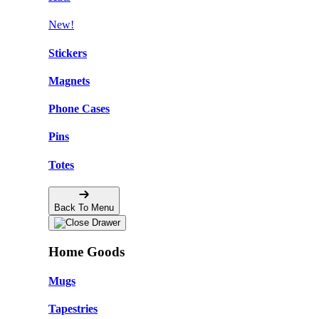
New!
Stickers
Magnets
Phone Cases
Pins
Totes
Back To Menu
Home Goods
Mugs
Tapestries