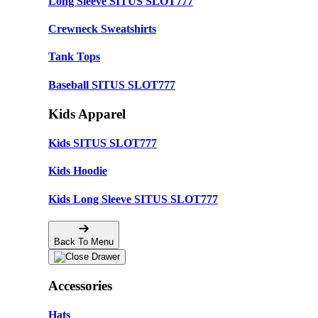
Long Sleeve SITUS SLOT777
Crewneck Sweatshirts
Tank Tops
Baseball SITUS SLOT777
Kids Apparel
Kids SITUS SLOT777
Kids Hoodie
Kids Long Sleeve SITUS SLOT777
Back To Menu
Accessories
Hats