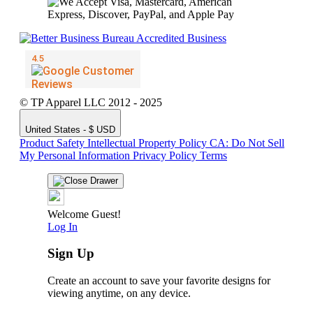
© TP Apparel LLC 2012 - 2025
United States - $ USD
Product Safety
Intellectual Property Policy
CA: Do Not Sell
My Personal Information
Privacy Policy
Terms
Welcome Guest!
Log In
Sign Up
Create an account to save your favorite designs for
viewing anytime, on any device.