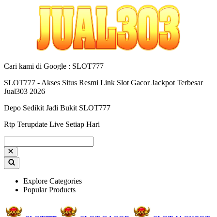
Cari kami di Google : SLOT777
SLOT777 - Akses Situs Resmi Link Slot Gacor Jackpot Terbesar
Jual303 2026
Depo Sedikit Jadi Bukit SLOT777
Rtp Terupdate Live Setiap Hari
Explore Categories
Popular Products