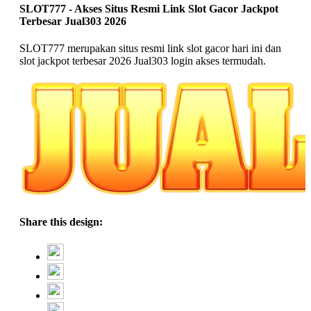
SLOT777 - Akses Situs Resmi Link Slot Gacor Jackpot
Terbesar Jual303 2026
SLOT777 merupakan situs resmi link slot gacor hari ini dan
slot jackpot terbesar 2026 Jual303 login akses termudah.
Share this design: