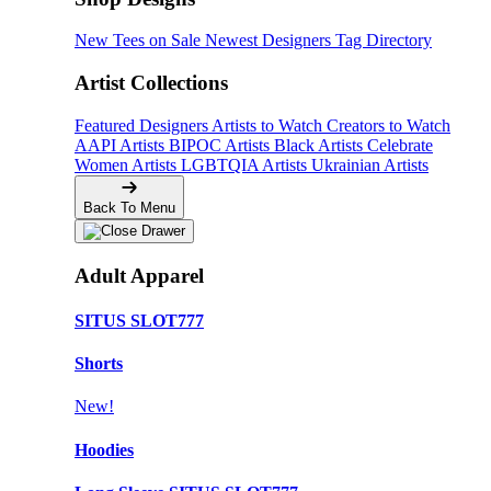
New Tees on Sale
Newest Designers
Tag Directory
Artist Collections
Featured Designers
Artists to Watch
Creators to Watch
AAPI Artists
BIPOC Artists
Black Artists
Celebrate
Women Artists
LGBTQIA Artists
Ukrainian Artists
Back To Menu
Adult Apparel
SITUS SLOT777
Shorts
New!
Hoodies