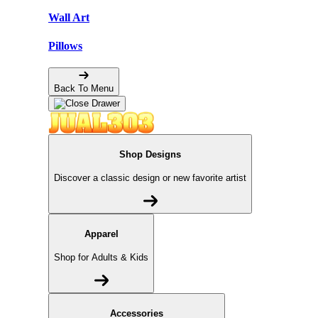
Wall Art
Pillows
Back To Menu
Shop Designs
Discover a classic design or new favorite artist
Apparel
Shop for Adults & Kids
Accessories