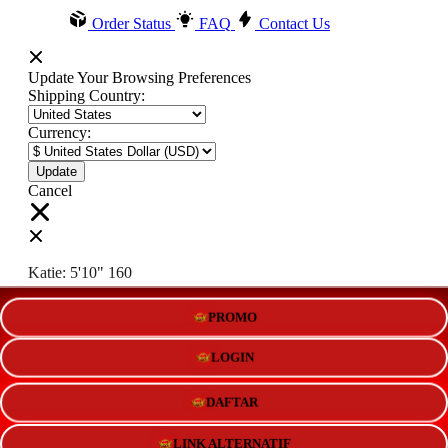
Order Status
FAQ
Contact Us
Update Your Browsing Preferences
Shipping Country:
Currency:
Cancel
Katie:
5'10"
160
PROMO
Select your person:
Male
Female
LOGIN
Height
Short
Med
Tall
DAFTAR
Weight
Slim
Avg
Heavy
LINK ALTERNATIF