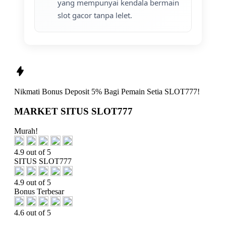
yang mempunyai kendala bermain
slot gacor tanpa lelet.
Nikmati
Bonus Deposit 5%
Bagi Pemain Setia
SLOT777!
MARKET SITUS SLOT777
Murah!
4.9 out of 5
SITUS SLOT777
4.9 out of 5
Bonus Terbesar
4.6 out of 5