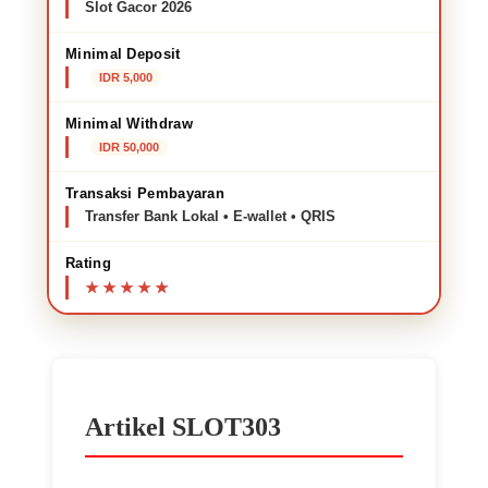
Slot Gacor 2026
Minimal Deposit
IDR 5,000
Minimal Withdraw
IDR 50,000
Transaksi Pembayaran
Transfer Bank Lokal • E-wallet • QRIS
Rating
Artikel SLOT303