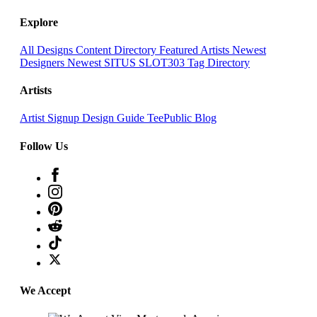
Explore
All Designs
Content Directory
Featured Artists
Newest
Designers
Newest SITUS SLOT303
Tag Directory
Artists
Artist Signup
Design Guide
TeePublic Blog
Follow Us
We Accept