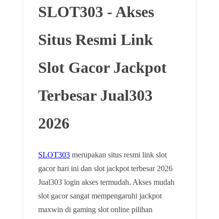
SLOT303 - Akses
Situs Resmi Link
Slot Gacor Jackpot
Terbesar Jual303
2026
SLOT303
merupakan situs resmi link slot
gacor hari ini dan slot jackpot terbesar 2026
Jual303 login akses termudah. Akses mudah
slot gacor sangat mempengaruhi jackpot
maxwin di gaming slot online pilihan