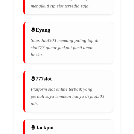
mengikuti rtp slot tersedia saja.
Eyang
Situs Jual303 memang paling top di
slot777 gacor jackpot pasti aman
bosku.
777slot
Platform slot online terbaik yang
pernah saya temukan hanya di jual303
nih.
Jackpot