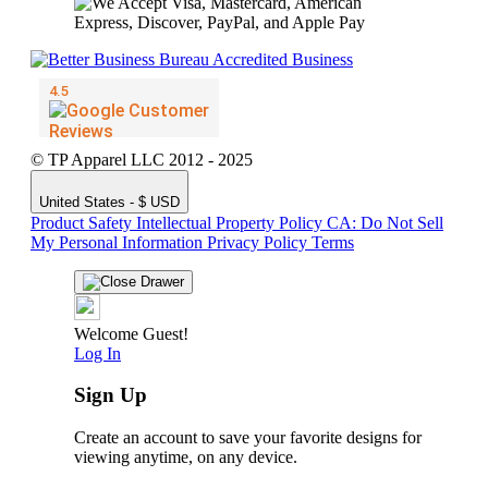
© TP Apparel LLC 2012 - 2025
United States - $ USD
Product Safety
Intellectual Property Policy
CA: Do Not Sell
My Personal Information
Privacy Policy
Terms
Welcome Guest!
Log In
Sign Up
Create an account to save your favorite designs for
viewing anytime, on any device.