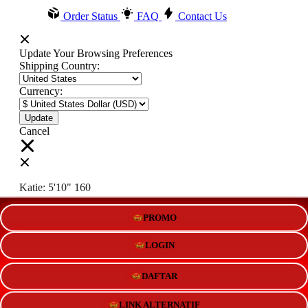
Order Status
FAQ
Contact Us
Update Your Browsing Preferences
Shipping Country:
Currency:
Cancel
Katie:
5'10"
160
PROMO
Select your person:
Male
Female
LOGIN
Height
Short
Med
Tall
DAFTAR
Weight
Slim
Avg
Heavy
LINK ALTERNATIF