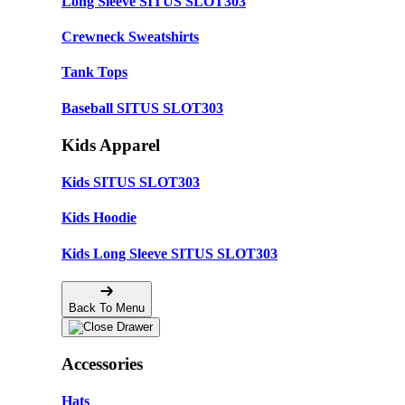
Long Sleeve SITUS SLOT303
Crewneck Sweatshirts
Tank Tops
Baseball SITUS SLOT303
Kids Apparel
Kids SITUS SLOT303
Kids Hoodie
Kids Long Sleeve SITUS SLOT303
Back To Menu
Accessories
Hats