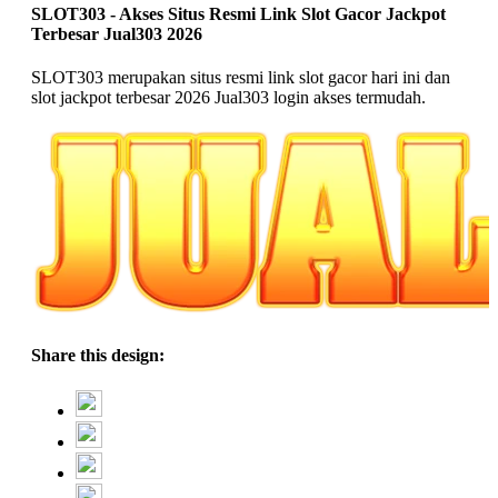
SLOT303 - Akses Situs Resmi Link Slot Gacor Jackpot
Terbesar Jual303 2026
SLOT303 merupakan situs resmi link slot gacor hari ini dan
slot jackpot terbesar 2026 Jual303 login akses termudah.
Share this design: