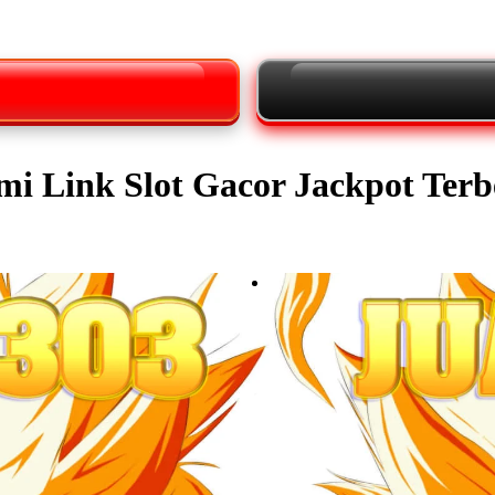
mi Link Slot Gacor Jackpot Terb