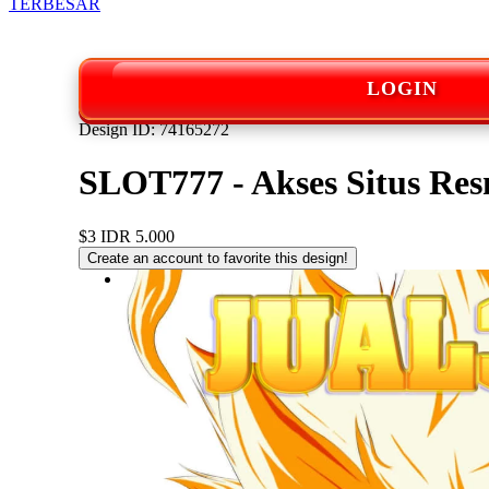
TERBESAR
LOGIN
Design ID: 74165272
SLOT777 - Akses Situs Res
$3
IDR 5.000
Create an account to favorite this design!