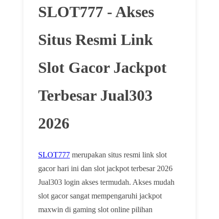
SLOT777 - Akses
Situs Resmi Link
Slot Gacor Jackpot
Terbesar Jual303
2026
SLOT777
merupakan situs resmi link slot
gacor hari ini dan slot jackpot terbesar 2026
Jual303 login akses termudah. Akses mudah
slot gacor sangat mempengaruhi jackpot
maxwin di gaming slot online pilihan