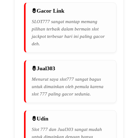
Gacor Link
SLOT777 sangat mantap memang
pilihan terbaik dalam bermain slot
jackpot terbesar hari ini paling gacor
deh.
Jual303
Menurut saya slot777 sangat bagus
untuk dimainkan oleh pemula karena
slot 777 paling gacor sedunia.
Udin
Slot 777 dan Jual303 sangat mudah
untuk dimainkan dengan hanya