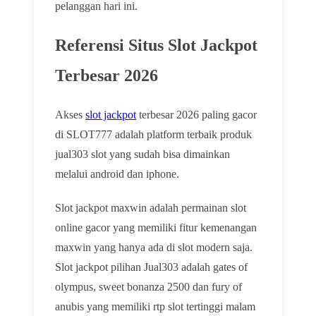
pelanggan hari ini.
Referensi Situs Slot Jackpot
Terbesar 2026
Akses
slot jackpot
terbesar 2026 paling gacor
di SLOT777 adalah platform terbaik produk
jual303 slot yang sudah bisa dimainkan
melalui android dan iphone.
Slot jackpot maxwin adalah permainan slot
online gacor yang memiliki fitur kemenangan
maxwin yang hanya ada di slot modern saja.
Slot jackpot pilihan Jual303 adalah gates of
olympus, sweet bonanza 2500 dan fury of
anubis yang memiliki rtp slot tertinggi malam