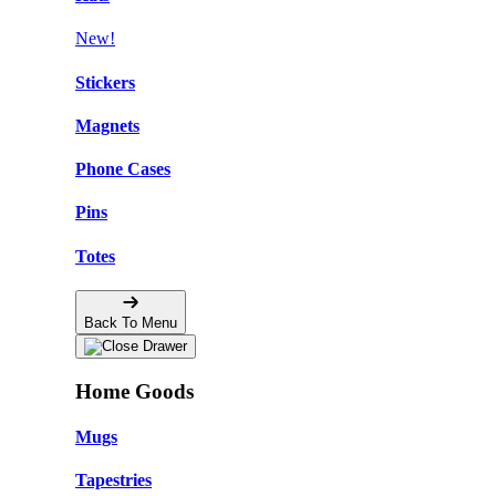
New!
Stickers
Magnets
Phone Cases
Pins
Totes
Back To Menu
Home Goods
Mugs
Tapestries