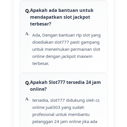
Apakah ada bantuan untuk
mendapatkan slot jackpot
terbesar?
Ada, Dengan bantuan rtp slot yang
disediakan slot777 pasti gampang
untuk menemukan permainan slot
online dengan jackpot maxwin
terbesar.
Apakah Slot777 tersedia 24 jam
online?
tersedia, slot777 didukung oleh cs
online jual303 yang sudah
profesional untuk membantu
pelanggan 24 jam online jika ada