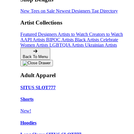
New Tees on Sale
Newest Designers
Tag Directory
Artist Collections
Featured Designers
Artists to Watch
Creators to Watch
AAPI Artists
BIPOC Artists
Black Artists
Celebrate
Women Artists
LGBTQIA Artists
Ukrainian Artists
Back To Menu
Adult Apparel
SITUS SLOT777
Shorts
New!
Hoodies