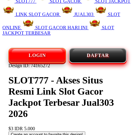
SLOT777
SLOT GACOR
SLOT JACKPOT
LINK SLOT GACOR
JUAL303
SLOT
ONLINE
SLOT GACOR HARI INI
SLOT
JACKPOT TERBESAR
LOGIN
DAFTAR
Design ID: 74165272
SLOT777 - Akses Situs
Resmi Link Slot Gacor
Jackpot Terbesar Jual303
2026
$3
IDR 5.000
Create an account to favorite this design!