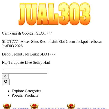
Cari kami di Google : SLOT777
SLOT777 - Akses Situs Resmi Link Slot Gacor Jackpot Terbesar
Jual303 2026
Depo Sedikit Jadi Bukit SLOT777
Rtp Terupdate Live Setiap Hari
Explore Categories
Popular Products