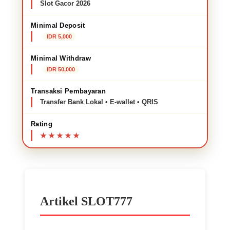
Slot Gacor 2026
Minimal Deposit
IDR 5,000
Minimal Withdraw
IDR 50,000
Transaksi Pembayaran
Transfer Bank Lokal • E-wallet • QRIS
Rating
Artikel SLOT777