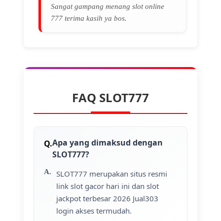
Sangat gampang menang slot online
777 terima kasih ya bos.
FAQ SLOT777
Apa yang dimaksud dengan
SLOT777?
SLOT777 merupakan situs resmi
link slot gacor hari ini dan slot
jackpot terbesar 2026 Jual303
login akses termudah.