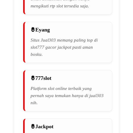
mengikuti rtp slot tersedia saja.
Eyang
Situs Jual303 memang paling top di
slot777 gacor jackpot pasti aman
bosku.
777slot
Platform slot online terbaik yang
pernah saya temukan hanya di jual303
nih.
Jackpot