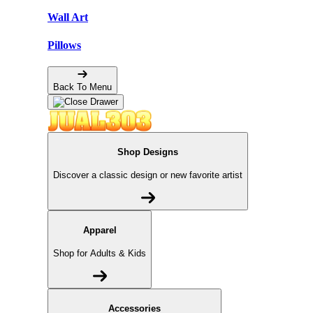
Wall Art
Pillows
Back To Menu
Shop Designs
Discover a classic design or new favorite artist
Apparel
Shop for Adults & Kids
Accessories