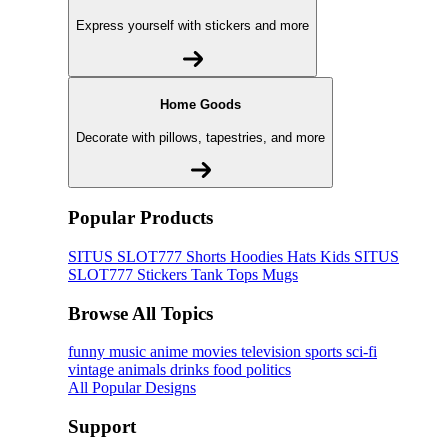
Express yourself with stickers and more
Home Goods
Decorate with pillows, tapestries, and more
Popular Products
SITUS SLOT777
Shorts
Hoodies
Hats
Kids SITUS
SLOT777
Stickers
Tank Tops
Mugs
Browse All Topics
funny
music
anime
movies
television
sports
sci-fi
vintage
animals
drinks
food
politics
All Popular Designs
Support