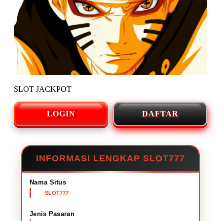
SLOT JACKPOT
LOGIN
DAFTAR
INFORMASI LENGKAP SLOT777
Nama Situs
SLOT777
Jenis Pasaran