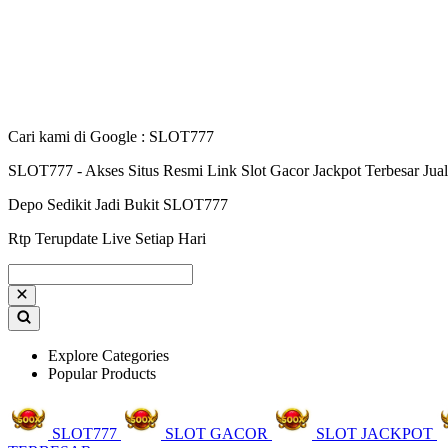
Cari kami di Google : SLOT777
SLOT777 - Akses Situs Resmi Link Slot Gacor Jackpot Terbesar Jua
Depo Sedikit Jadi Bukit SLOT777
Rtp Terupdate Live Setiap Hari
Explore Categories
Popular Products
SLOT777
SLOT GACOR
SLOT JACKPOT