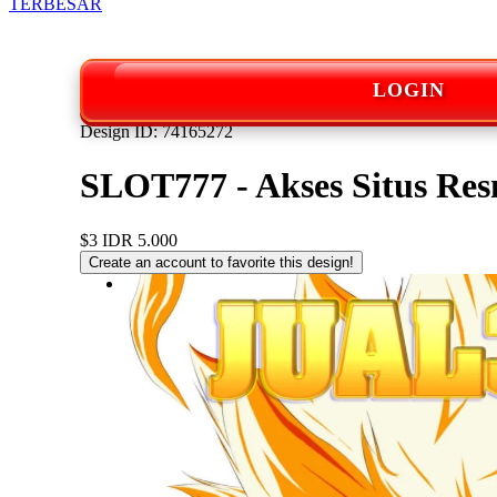
TERBESAR
LOGIN
Design ID: 74165272
SLOT777 - Akses Situs Res
$3
IDR 5.000
Create an account to favorite this design!