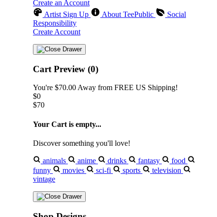
Create an Account
Artist Sign Up
About TeePublic
Social
Responsibility
Create Account
Cart Preview (0)
You're
$70.00
Away from
FREE US Shipping!
$0
$70
Your Cart is empty...
Discover something you'll love!
animals
anime
drinks
fantasy
food
funny
movies
sci-fi
sports
television
vintage
Shop Designs