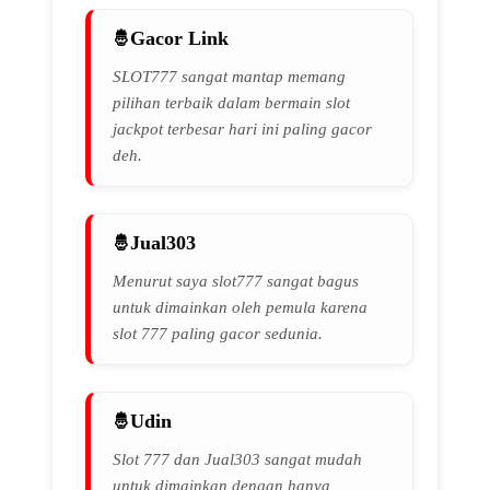
Gacor Link
SLOT777 sangat mantap memang
pilihan terbaik dalam bermain slot
jackpot terbesar hari ini paling gacor
deh.
Jual303
Menurut saya slot777 sangat bagus
untuk dimainkan oleh pemula karena
slot 777 paling gacor sedunia.
Udin
Slot 777 dan Jual303 sangat mudah
untuk dimainkan dengan hanya