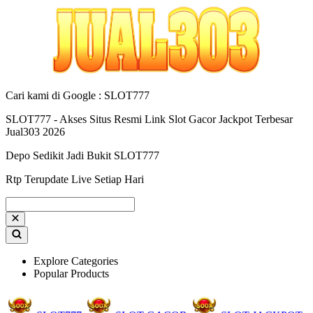
Cari kami di Google : SLOT777
SLOT777 - Akses Situs Resmi Link Slot Gacor Jackpot Terbesar
Jual303 2026
Depo Sedikit Jadi Bukit SLOT777
Rtp Terupdate Live Setiap Hari
Explore Categories
Popular Products