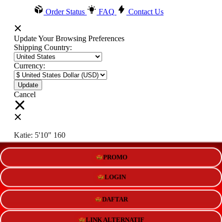
Order Status
FAQ
Contact Us
Update Your Browsing Preferences
Shipping Country:
Currency:
Cancel
Katie:
5'10"
160
PROMO
Select your person:
Male
Female
LOGIN
Height
Short
Med
Tall
DAFTAR
Weight
Slim
Avg
Heavy
LINK ALTERNATIF