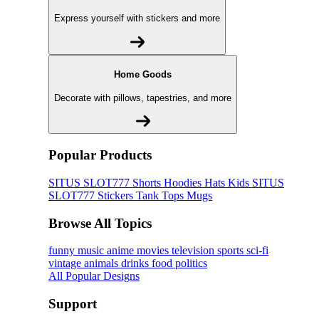
Express yourself with stickers and more
Home Goods
Decorate with pillows, tapestries, and more
Popular Products
SITUS SLOT777
Shorts
Hoodies
Hats
Kids SITUS
SLOT777
Stickers
Tank Tops
Mugs
Browse All Topics
funny
music
anime
movies
television
sports
sci-fi
vintage
animals
drinks
food
politics
All Popular Designs
Support