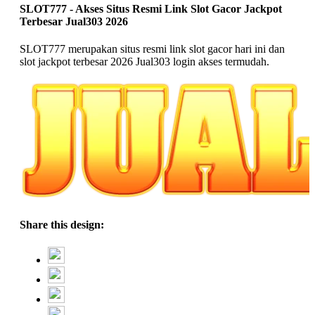
SLOT777 - Akses Situs Resmi Link Slot Gacor Jackpot
Terbesar Jual303 2026
SLOT777 merupakan situs resmi link slot gacor hari ini dan
slot jackpot terbesar 2026 Jual303 login akses termudah.
Share this design: