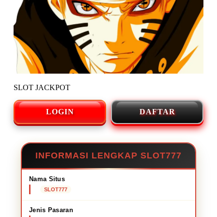
SLOT JACKPOT
LOGIN
DAFTAR
INFORMASI LENGKAP SLOT777
Nama Situs
SLOT777
Jenis Pasaran