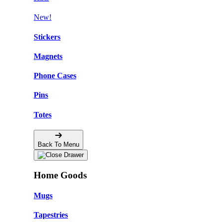
New!
Stickers
Magnets
Phone Cases
Pins
Totes
Back To Menu
Home Goods
Mugs
Tapestries