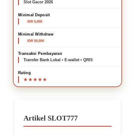
Slot Gacor 2026
Minimal Deposit
IDR 5,000
Minimal Withdraw
IDR 50,000
Transaksi Pembayaran
Transfer Bank Lokal • E-wallet • QRIS
Rating
Artikel SLOT777