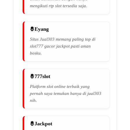
mengikuti rtp slot tersedia saja.
Eyang
Situs Jual303 memang paling top di
slot777 gacor jackpot pasti aman
bosku.
777slot
Platform slot online terbaik yang
pernah saya temukan hanya di jual303
nih.
Jackpot