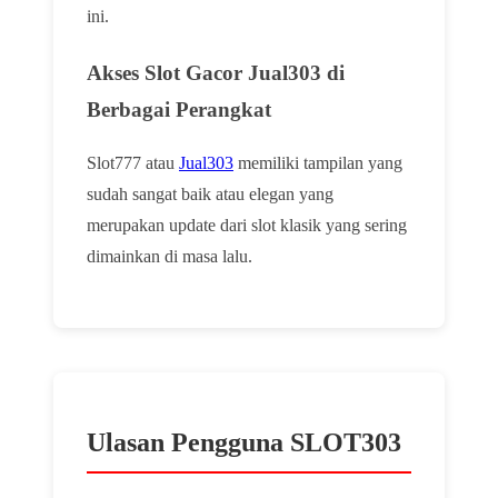
ini.
Akses Slot Gacor Jual303 di
Berbagai Perangkat
Slot777 atau
Jual303
memiliki tampilan yang
sudah sangat baik atau elegan yang
merupakan update dari slot klasik yang sering
dimainkan di masa lalu.
Ulasan Pengguna SLOT303