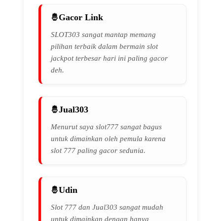
Gacor Link
SLOT303 sangat mantap memang
pilihan terbaik dalam bermain slot
jackpot terbesar hari ini paling gacor
deh.
Jual303
Menurut saya slot777 sangat bagus
untuk dimainkan oleh pemula karena
slot 777 paling gacor sedunia.
Udin
Slot 777 dan Jual303 sangat mudah
untuk dimainkan dengan hanya