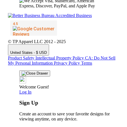
© TP Apparel LLC 2012 - 2025
United States - $ USD
Product Safety
Intellectual Property Policy
CA: Do Not Sell
My Personal Information
Privacy Policy
Terms
Welcome Guest!
Log In
Sign Up
Create an account to save your favorite designs for
viewing anytime, on any device.