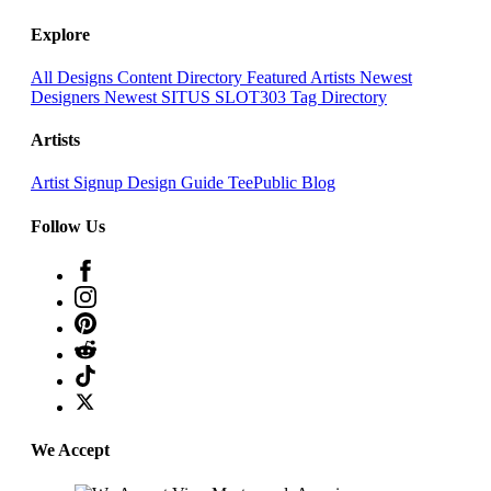
Explore
All Designs
Content Directory
Featured Artists
Newest
Designers
Newest SITUS SLOT303
Tag Directory
Artists
Artist Signup
Design Guide
TeePublic Blog
Follow Us
We Accept