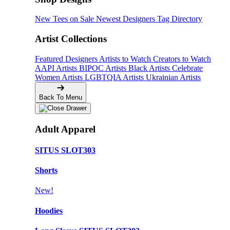
New Tees on Sale
Newest Designers
Tag Directory
Artist Collections
Featured Designers
Artists to Watch
Creators to Watch
AAPI Artists
BIPOC Artists
Black Artists
Celebrate
Women Artists
LGBTQIA Artists
Ukrainian Artists
Back To Menu
Adult Apparel
SITUS SLOT303
Shorts
New!
Hoodies