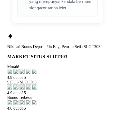
yang mempunyai kendala bermain
slot gacor tanpa lelet.
Nikmati
Bonus Deposit 5%
Bagi Pemain Setia
SLOT303!
MARKET SITUS SLOT303
Murah!
4.9 out of 5
SITUS SLOT303
4.9 out of 5
Bonus Terbesar
4.6 out of 5