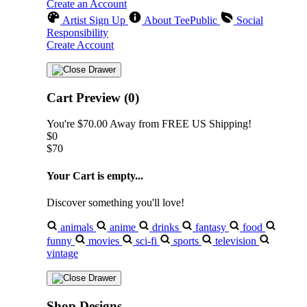
Create an Account
Artist Sign Up
About TeePublic
Social
Responsibility
Create Account
Cart Preview (0)
You're
$70.00
Away from
FREE US Shipping!
$0
$70
Your Cart is empty...
Discover something you'll love!
animals
anime
drinks
fantasy
food
funny
movies
sci-fi
sports
television
vintage
Shop Designs