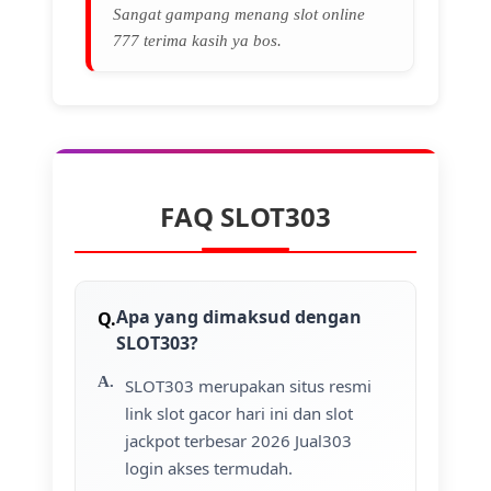
Sangat gampang menang slot online
777 terima kasih ya bos.
FAQ SLOT303
Apa yang dimaksud dengan
SLOT303?
SLOT303 merupakan situs resmi
link slot gacor hari ini dan slot
jackpot terbesar 2026 Jual303
login akses termudah.