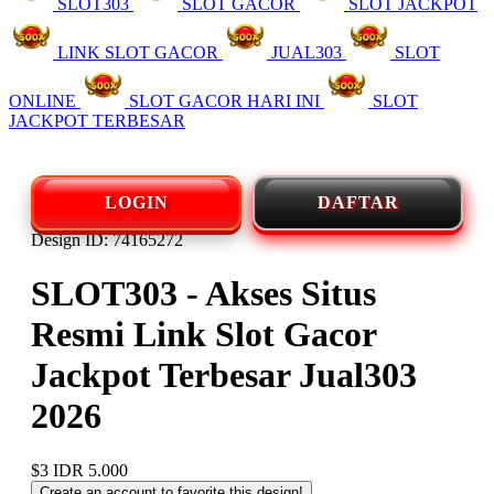
SLOT303
SLOT GACOR
SLOT JACKPOT
LINK SLOT GACOR
JUAL303
SLOT
ONLINE
SLOT GACOR HARI INI
SLOT
JACKPOT TERBESAR
LOGIN
DAFTAR
Design ID: 74165272
SLOT303 - Akses Situs
Resmi Link Slot Gacor
Jackpot Terbesar Jual303
2026
$3
IDR 5.000
Create an account to favorite this design!