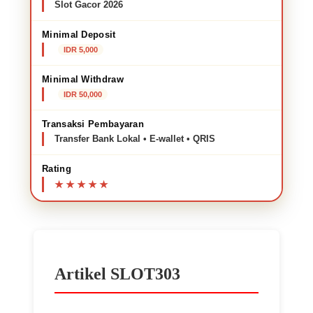
Slot Gacor 2026
Minimal Deposit
IDR 5,000
Minimal Withdraw
IDR 50,000
Transaksi Pembayaran
Transfer Bank Lokal • E-wallet • QRIS
Rating
Artikel SLOT303